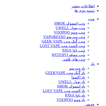
اطلاعات بیشتر
دسته بندی ها
ویپ‌
ویپ اسموک SMOK
ویپ یوول UWELL
ویپ ووپو VOOPOO
ویپ ویپرسو VAPORESSO
ویپ گیک ویپ GEEK VAPE
ویپ لاست ویپ LOST VAPE
ویپ پاوا PAVA
ویپ وتوفو WOTOFO
ویپ های قلمی
پاد
پاد ویپرسو
پاد گیک ویپ GEEKVAPE
پاد اکسوا
پاد یوول UWELL
پاد اسموک SMOK
پاد لاست ویپ LOST VAPE
پاد پاوا PAVA
پاد ووپو VOOPOO
جویس‌