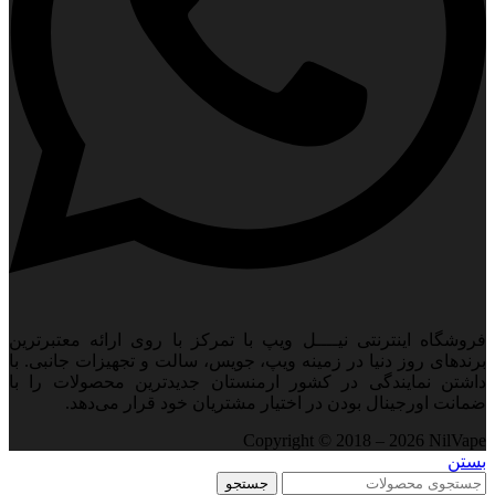
فروشگاه اینترنتی نیــــل ویپ با تمرکز با روی ارائه معتبرترین
برندهای روز دنیا در زمینه ویپ، جویس، سالت و تجهیزات جانبی. با
داشتن نمایندگی در کشور ارمنستان جدید‌ترین محصولات را با
ضمانت اورجینال بودن در اختیار مشتریان خود قرار می‌دهد.
Copyright © 2018 – 2026 NilVape
بستن
جستجو