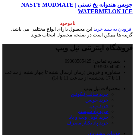
جویس هندوانه یخ نستی | NASTY MODMATE
WATERMELON ICE
ناموجود
افزودن به سبد خرید
این محصول دارای انواع مختلفی می باشد.
گزینه ها ممکن است در صفحه محصول انتخاب شوند
فروشگاه اینترنتی نیل ویپ
شماره تماس : 09308585425
09390354545
مشاوره و فروش (زمان ارسال شنبه تا چهار شنبه از ساعت
11 تا 17 پنجشنبه از ساعت 11 تا 14)
محصولات نیل ویپ
خرید سالت نیکوتین
خرید جویس
خرید ویپ
خرید پاد سیستم
خرید کویل ویپ و پاد
خرید پاد یکبار مصرف
خدمات مشتریان