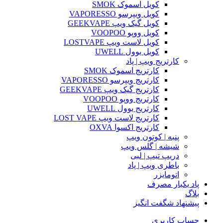
کویل اسموک SMOK
کویل ویپرسو VAPORESSO
کویل گیک ویپ GEEKVAPE
کویل ووپو VOOPOO
کویل لاست ویپ LOSTVAPE
کویل یوول UWELL
کارتریج ویپ | پاد
کارتریج اسموک SMOK
کارتریج ویپرسو VAPORESSO
کارتریج گیک ویپ GEEKVAPE
کارتریج ووپو VOOPOO
کارتریج یوول UWELL
کارتریج لاست ویپ LOST VAPE
کارتریج اکسوا OXVA
پنبه | کوتون ویپ
شیشه | گلس ویپ
دریپ تیپ | لبی
باطری ویپ | پاد
اتومایزر
پاد یکبار مصرف
بلاگ
پیشنهاد شگفت انگیز
حساب کاربری