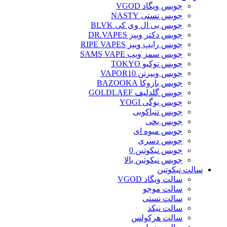
جویس ویگاد VGOD
جویس نستی NASTY
جویس بی ال وی کی BLVK
جویس دکتر ویپز DR.VAPES
جویس رایپ ویپز RIPE VAPES
جویس سمز ویپ SAMS VAPE
جویس توکیو TOKYO
جویس ویپرتن VAPOR10
جویس بازوکا BAZOOKA
جویس گلدلیف GOLDLAEF
جویس یوگی YOGI
جویس تنباکویی
جویس یخی
جویس میوه ای
جویس دسری
جویس نیکوتین 0
جویس نیکوتین بالا
سالت نیکوتین
سالت ویگاد VGOD
سالت موجو
سالت نستی
سالت نیکد
سالت هرکولس