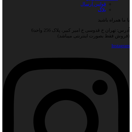
قوانین ارسال
بلاگ
با ما همراه باشید
آدرس: تهران خ قدوسی خ امیر کبیر، پلاک 256 واحد6
(فروش فقط بصورت اینترنتی میباشد)
Instagram