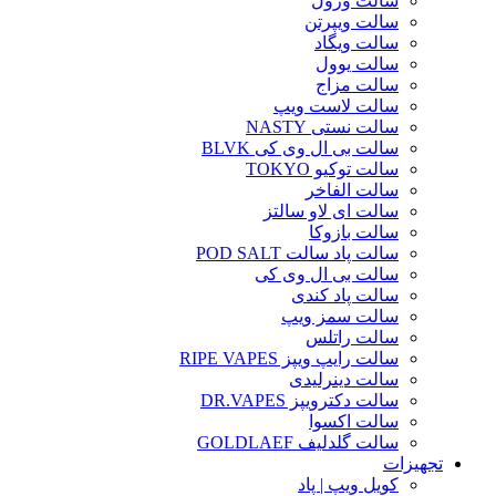
سالت وزول
سالت ویپرتن
سالت ویگاد
سالت یوول
سالت مزاج
سالت لاست ویپ
سالت نستی NASTY
سالت بی ال وی کی BLVK
سالت توکیو TOKYO
سالت الفاخر
سالت ای لاو سالتز
سالت بازوکا
سالت پاد سالت POD SALT
سالت بی ال وی کی
سالت پاد کندی
سالت سمز ویپ
سالت راتلس
سالت رایپ ویپز RIPE VAPES
سالت دینرلیدی
سالت دکترویپز DR.VAPES
سالت اکسوا
سالت گلدلیف GOLDLAEF
تجهیزات
کویل ویپ | پاد