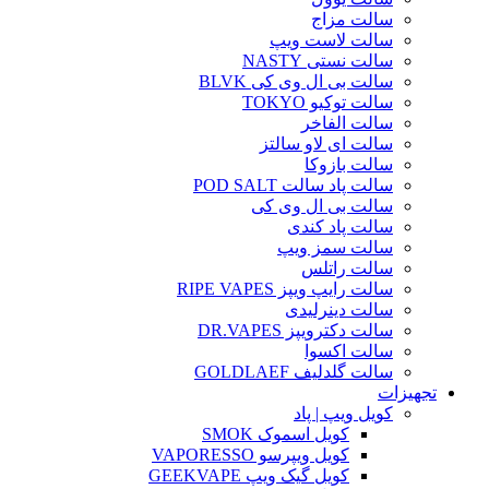
سالت مزاج
سالت لاست ویپ
سالت نستی NASTY
سالت بی ال وی کی BLVK
سالت توکیو TOKYO
سالت الفاخر
سالت ای لاو سالتز
سالت بازوکا
سالت پاد سالت POD SALT
سالت بی ال وی کی
سالت پاد کندی
سالت سمز ویپ
سالت راتلس
سالت رایپ ویپز RIPE VAPES
سالت دینرلیدی
سالت دکترویپز DR.VAPES
سالت اکسوا
سالت گلدلیف GOLDLAEF
تجهیزات
کویل ویپ | پاد
کویل اسموک SMOK
کویل ویپرسو VAPORESSO
کویل گیک ویپ GEEKVAPE