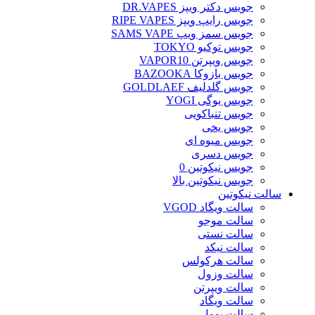
جویس دکتر ویپز DR.VAPES
جویس رایپ ویپز RIPE VAPES
جویس سمز ویپ SAMS VAPE
جویس توکیو TOKYO
جویس ویپرتن VAPOR10
جویس بازوکا BAZOOKA
جویس گلدلیف GOLDLAEF
جویس یوگی YOGI
جویس تنباکویی
جویس یخی
جویس میوه ای
جویس دسری
جویس نیکوتین 0
جویس نیکوتین بالا
سالت نیکوتین
سالت ویگاد VGOD
سالت موجو
سالت نستی
سالت نیکد
سالت هرکولس
سالت وزول
سالت ویپرتن
سالت ویگاد
سالت یوول