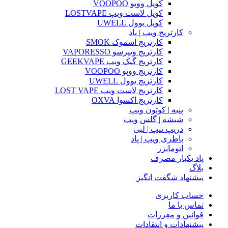
کویل ووپو VOOPOO
کویل لاست ویپ LOSTVAPE
کویل یوول UWELL
کارتریج ویپ | پاد
کارتریج اسموک SMOK
کارتریج ویپرسو VAPORESSO
کارتریج گیک ویپ GEEKVAPE
کارتریج ووپو VOOPOO
کارتریج یوول UWELL
کارتریج لاست ویپ LOST VAPE
کارتریج اکسوا OXVA
پنبه | کوتون ویپ
شیشه | گلس ویپ
دریپ تیپ | لبی
باطری ویپ | پاد
اتومایزر
پاد یکبار مصرف
بلاگ
پیشنهاد شگفت انگیز
حساب کاربری
تماس با ما
قوانین و مقررات
پیشنهادات و انتقادات