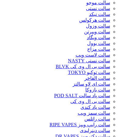
سالت موجو
سالت نستی
سالت نیکد
سالت هرکولس
سالت وزول
سالت ویپرتن
سالت ویگاد
سالت یوول
سالت مزاج
سالت لاست ویپ
سالت نستی NASTY
سالت بی ال وی کی BLVK
سالت توکیو TOKYO
سالت الفاخر
سالت ای لاو سالتز
سالت بازوکا
سالت پاد سالت POD SALT
سالت بی ال وی کی
سالت پاد کندی
سالت سمز ویپ
سالت راتلس
سالت رایپ ویپز RIPE VAPES
سالت دینرلیدی
سالت دکترویپز DR.VAPES