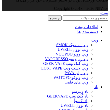
ضمانت اورجینال بودن در اختیار مشتریان خود قرار می‌دهد.
Copyright © 2018 – 2026 NilVape
بستن
جستجو
اطلاعات بیشتر
دسته بندی ها
ویپ‌
ویپ اسموک SMOK
ویپ یوول UWELL
ویپ ووپو VOOPOO
ویپ ویپرسو VAPORESSO
ویپ گیک ویپ GEEK VAPE
ویپ لاست ویپ LOST VAPE
ویپ پاوا PAVA
ویپ وتوفو WOTOFO
ویپ های قلمی
پاد
پاد ویپرسو
پاد گیک ویپ GEEKVAPE
پاد اکسوا
پاد یوول UWELL