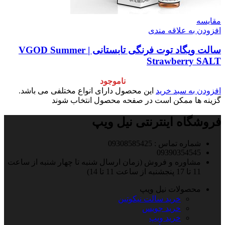
مقایسه
افزودن به علاقه مندی
سالت ویگاد توت فرنگی تابستانی | VGOD Summer
Strawberry SALT
ناموجود
افزودن به سبد خرید
این محصول دارای انواع مختلفی می باشد.
گزینه ها ممکن است در صفحه محصول انتخاب شوند
فروشگاه اینترنتی نیل ویپ
شماره تماس : 09308585425
09390354545
مشاوره و فروش (زمان ارسال شنبه تا چهار شنبه از ساعت
11 تا 17 پنجشنبه از ساعت 11 تا 14)
محصولات نیل ویپ
خرید سالت نیکوتین
خرید جویس
خرید ویپ