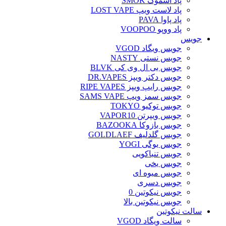
پاد اسموک SMOK
پاد لاست ویپ LOST VAPE
پاد پاوا PAVA
پاد ووپو VOOPOO
جویس‌
جویس ویگاد VGOD
جویس نستی NASTY
جویس بی ال وی کی BLVK
جویس دکتر ویپز DR.VAPES
جویس رایپ ویپز RIPE VAPES
جویس سمز ویپ SAMS VAPE
جویس توکیو TOKYO
جویس ویپرتن VAPOR10
جویس بازوکا BAZOOKA
جویس گلدلیف GOLDLAEF
جویس یوگی YOGI
جویس تنباکویی
جویس یخی
جویس میوه ای
جویس دسری
جویس نیکوتین 0
جویس نیکوتین بالا
سالت نیکوتین
سالت ویگاد VGOD