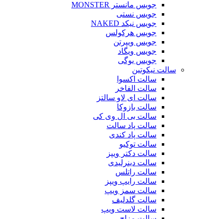
جویس مانستر MONSTER
جویس نستی
جویس نیکد NAKED
جویس هرکولس
جویس ویپرتن
جویس ویگاد
جویس یوگی
سالت نیکوتین
سالت اکسوا
سالت الفاخر
سالت ای لاو سالتز
سالت بازوکا
سالت بی ال وی کی
سالت پاد سالت
سالت پاد کندی
سالت توکیو
سالت دکتر ویپز
سالت دینرلیدی
سالت راتلس
سالت رایپ ویپز
سالت سمز ویپ
سالت گلدلیف
سالت لاست ویپ
سالت مزاج