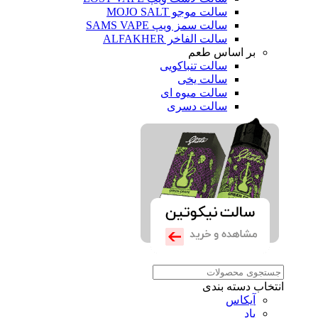
سالت موجو MOJO SALT
سالت سمز ویپ SAMS VAPE
سالت الفاخر ALFAKHER
بر اساس طعم
سالت تنباکویی
سالت یخی
سالت میوه ای
سالت دسری
انتخاب دسته بندی
آیکاس
پاد