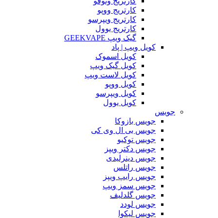
کارتریج وتوفو
کارتریج ووپو
کارتریج ویپرسو
کارتریج یوول
گیک ویپ GEEKVAPE
کویل ویپ | پاد
کویل اسموک
کویل گیک ویپ
کویل لاست ویپ
کویل ووپو
کویل ویپرسو
کویل یوول
جویس‌
جویس بازوکا
جویس بی ال وی کی
جویس توکیو
جویس دکتر ویپز
جویس دینرلیدی
جویس راتلس
جویس رایپ ویپز
جویس سمز ویپ
جویس گلدلیف
جویس لودد
جویس لیکوا