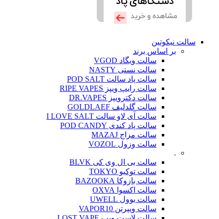
سالت نیکوتین
بر اساس برند
سالت ویگاد VGOD
سالت نستی NASTY
سالت پاد سالت POD SALT
سالت رایپ ویپز RIPE VAPES
سالت دکترویپز DR.VAPES
سالت گلدلیف GOLDLAEF
سالت آی لاو سالت I LOVE SALT
سالت پاد کندی POD CANDY
سالت مزاج MAZAJ
سالت وزول VOZOL
.
سالت بی ال وی کی BLVK
سالت توکیو TOKYO
سالت بازوکا BAZOOKA
سالت اکسوا OXVA
سالت یوول UWELL
سالت ویپرتن VAPOR10
سالت لاست ویپ LOST VAPE