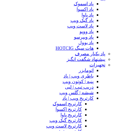
پاد اسموک
پاد اکسوا
پاد پاوا
پاد گیک ویپ
پاد لاست ویپ
پاد ووپو
پاد ویپرسو
پاد یوول
هات سیگ HOTCIG
پاد یکبار مصرف
پیشنهاد شگفت انگیز
تجهیزات
اتومایزر
باطری ویپ | پاد
پنبه | کوتون ویپ
دریپ تیپ | لبی
شیشه | گلس ویپ
کارتریج ویپ | پاد
کارتریج اسموک
کارتریج اکسوا
کارتریج پاوا
کارتریج گیک ویپ
کارتریج لاست ویپ