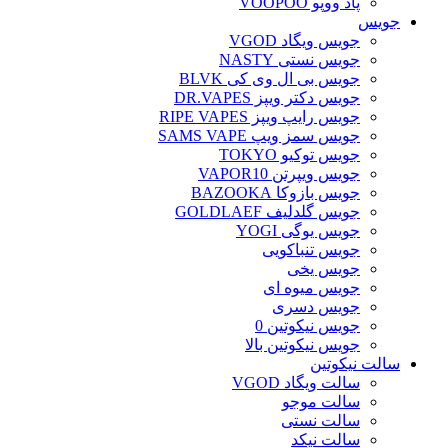
پاد ووپو VOOPOO
جویس‌
جویس ویگاد VGOD
جویس نستی NASTY
جویس بی ال وی کی BLVK
جویس دکتر ویپز DR.VAPES
جویس رایپ ویپز RIPE VAPES
جویس سمز ویپ SAMS VAPE
جویس توکیو TOKYO
جویس ویپرتن VAPOR10
جویس بازوکا BAZOOKA
جویس گلدلیف GOLDLAEF
جویس یوگی YOGI
جویس تنباکویی
جویس یخی
جویس میوه ای
جویس دسری
جویس نیکوتین 0
جویس نیکوتین بالا
سالت نیکوتین
سالت ویگاد VGOD
سالت موجو
سالت نستی
سالت نیکد