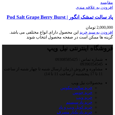
مقایسه
افزودن به علاقه مندی
پاد سالت تمشک انگور | Pod Salt Grape Berry Burst
2,000,000
تومان
افزودن به سبد خرید
این محصول دارای انواع مختلفی می باشد.
گزینه ها ممکن است در صفحه محصول انتخاب شوند
فروشگاه اینترنتی نیل ویپ
شماره تماس : 09308585425
09390354545
مشاوره و فروش (زمان ارسال شنبه تا چهار شنبه از ساعت
11 تا 17 پنجشنبه از ساعت 11 تا 14)
محصولات نیل ویپ
خرید سالت نیکوتین
خرید جویس
خرید ویپ
خرید پاد سیستم
خرید کویل ویپ و پاد
خرید پاد یکبار مصرف