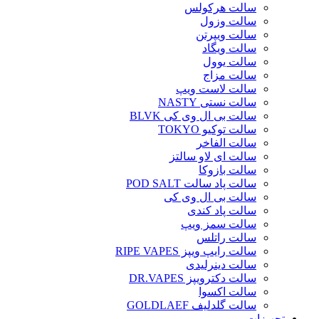
سالت هرکولس
سالت وزول
سالت ویپرتن
سالت ویگاد
سالت یوول
سالت مزاج
سالت لاست ویپ
سالت نستی NASTY
سالت بی ال وی کی BLVK
سالت توکیو TOKYO
سالت الفاخر
سالت ای لاو سالتز
سالت بازوکا
سالت پاد سالت POD SALT
سالت بی ال وی کی
سالت پاد کندی
سالت سمز ویپ
سالت راتلس
سالت رایپ ویپز RIPE VAPES
سالت دینرلیدی
سالت دکترویپز DR.VAPES
سالت اکسوا
سالت گلدلیف GOLDLAEF
تجهیزات