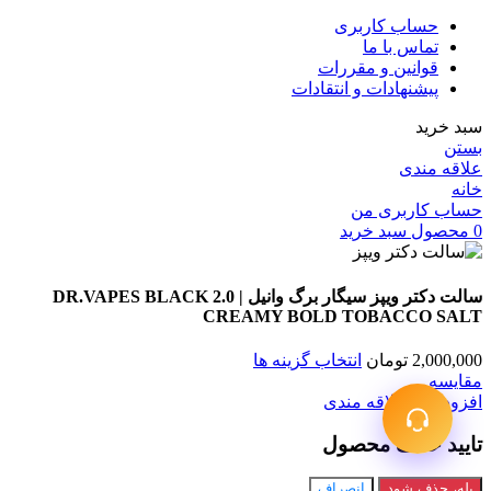
حساب کاربری
تماس با ما
قوانین و مقررات
پیشنهادات و انتقادات
سبد خرید
بستن
علاقه مندی
خانه
حساب کاربری من
0
محصول
سبد خرید
سالت دکتر ویپز سیگار برگ وانیل | DR.VAPES BLACK 2.0
CREAMY BOLD TOBACCO SALT
2,000,000
تومان
انتخاب گزینه ها
مقایسه
افزودن به علاقه مندی
تایید حذف محصول
بله، حذف شود
انصراف