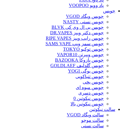
پاد ووپو VOOPOO
جویس‌
جویس ویگاد VGOD
جویس نستی NASTY
جویس بی ال وی کی BLVK
جویس دکتر ویپز DR.VAPES
جویس رایپ ویپز RIPE VAPES
جویس سمز ویپ SAMS VAPE
جویس توکیو TOKYO
جویس ویپرتن VAPOR10
جویس بازوکا BAZOOKA
جویس گلدلیف GOLDLAEF
جویس یوگی YOGI
جویس تنباکویی
جویس یخی
جویس میوه ای
جویس دسری
جویس نیکوتین 0
جویس نیکوتین بالا
سالت نیکوتین
سالت ویگاد VGOD
سالت موجو
سالت نستی