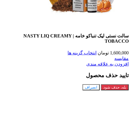
سالت نستی لیک تنباکو خامه | NASTY LIQ CREAMY
TOBA
1,60
تومان
انتخاب گزینه ها
سه
ن به علاقه مندی
د حذف محصول
 حذف شود
انصراف