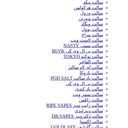
سالت نیکد
سالت هرکولس
سالت وزول
سالت ویپرتن
سالت ویگاد
سالت یوول
سالت مزاج
سالت لاست ویپ
سالت نستی NASTY
سالت بی ال وی کی BLVK
سالت توکیو TOKYO
سالت الفاخر
سالت ای لاو سالتز
سالت بازوکا
سالت پاد سالت POD SALT
سالت بی ال وی کی
سالت پاد کندی
سالت سمز ویپ
سالت راتلس
سالت رایپ ویپز RIPE VAPES
سالت دینرلیدی
سالت دکترویپز DR.VAPES
سالت اکسوا
سالت گلدلیف GOLDLAEF