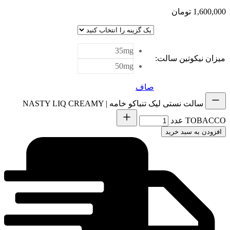
1,60
تومان
35mg
 نیکوتین سالت
:
50mg
صاف
سالت نستی لیک تنباکو خامه | NASTY LIQ CREAMY
TO عدد
دن به سبد خرید