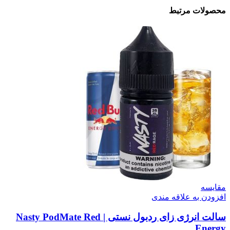
لات مرتبط
سه
ن به علاقه مندی
سالت انرژی زای ردبول نستی | Nasty PodMate Red
En