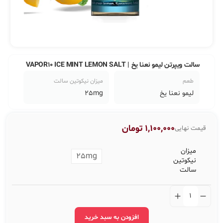
سالت ویپرتن لیمو نعنا یخ | VAPOR10 ICE MINT LEMON SALT
طعم
میزان نیکوتین سالت
لیمو نعنا یخ
25mg
1,100,000
تومان
قیمت نهایی
میزان
25mg
نیکوتین
سالت
افزودن به سبد خرید