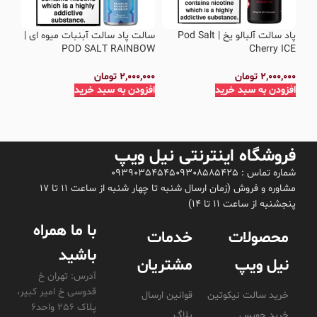
پاد سالت آلبالو یخ | Pod Salt
سالت پاد سالت آبنبات میوه ای |
سال
POD SALT RAINBOW
Cherry ICE
IME
ICE
2,000,000
تومان
2,000,000
تومان
افزودن به سبد خرید
افزودن به سبد خرید
,000
افزو
فروشگاه اینترنتی نیل ویپ
شماره تماس : 09308585425
09390354545
مشاوره و فروش (زمان ارسال شنبه تا چهار شنبه از ساعت 11 تا 17
پنجشنبه از ساعت 11 تا 14)
با ما همراه
محصولات
خدمات
باشید
نیل ویپ
مشتریان
آدرس: تهران خ
قدوسی خ امیر کبیر،
خرید سالت نیکوتین
قوانین ارسال
پلاک 256 واحد6
خرید جویس
بلاگ