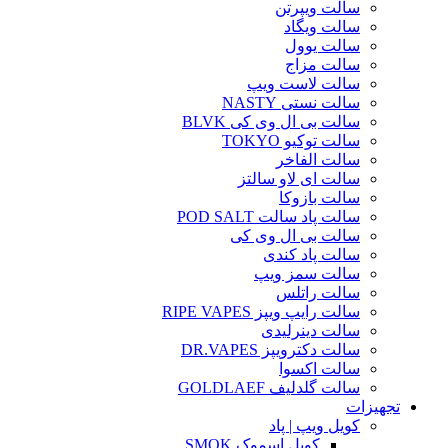
سالت ویپرتن
سالت ویگاد
سالت یوول
سالت مزاج
سالت لاست ویپ
سالت نستی NASTY
سالت بی ال وی کی BLVK
سالت توکیو TOKYO
سالت الفاخر
سالت ای لاو سالتز
سالت بازوکا
سالت پاد سالت POD SALT
سالت بی ال وی کی
سالت پاد کندی
سالت سمز ویپ
سالت راتلس
سالت رایپ ویپز RIPE VAPES
سالت دینرلیدی
سالت دکترویپز DR.VAPES
سالت اکسوا
سالت گلدلیف GOLDLAEF
تجهیزات
کویل ویپ | پاد
کویل اسموک SMOK