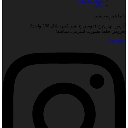
قوانین ارسال
بلاگ
با ما همراه باشید
آدرس: تهران خ قدوسی خ امیر کبیر، پلاک 256 واحد6
(فروش فقط بصورت اینترنتی میباشد)
Instagram