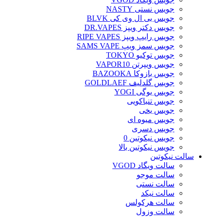
جویس نستی NASTY
جویس بی ال وی کی BLVK
جویس دکتر ویپز DR.VAPES
جویس رایپ ویپز RIPE VAPES
جویس سمز ویپ SAMS VAPE
جویس توکیو TOKYO
جویس ویپرتن VAPOR10
جویس بازوکا BAZOOKA
جویس گلدلیف GOLDLAEF
جویس یوگی YOGI
جویس تنباکویی
جویس یخی
جویس میوه ای
جویس دسری
جویس نیکوتین 0
جویس نیکوتین بالا
سالت نیکوتین
سالت ویگاد VGOD
سالت موجو
سالت نستی
سالت نیکد
سالت هرکولس
سالت وزول