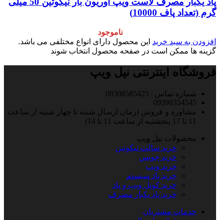
پاد یکبار مصرف لاست ویپ اوریون بار نیکوتین 50 میلی
گرم (تعداد پاف 10000)
ناموجود
افزودن به سبد خرید
این محصول دارای انواع مختلفی می باشد.
گزینه ها ممکن است در صفحه محصول انتخاب شوند
فروشگاه اینترنتی نیل ویپ
شماره تماس : 09308585425
09390354545
مشاوره و فروش (زمان ارسال شنبه تا چهار شنبه از ساعت
11 تا 17 پنجشنبه از ساعت 11 تا 14)
محصولات نیل ویپ
خرید سالت نیکوتین
خرید جویس
خرید ویپ
خرید پاد سیستم
خرید کویل ویپ و پاد
خرید پاد یکبار مصرف
خدمات مشتریان