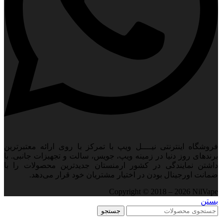
فروشگاه اینترنتی نیــــل ویپ با تمرکز با روی ارائه معتبرترین
برندهای روز دنیا در زمینه ویپ، جویس، سالت و تجهیزات جانبی. با
داشتن نمایندگی در کشور ارمنستان جدید‌ترین محصولات را با
ضمانت اورجینال بودن در اختیار مشتریان خود قرار می‌دهد.
Copyright © 2018 – 2026 NilVape
بستن
جستجو