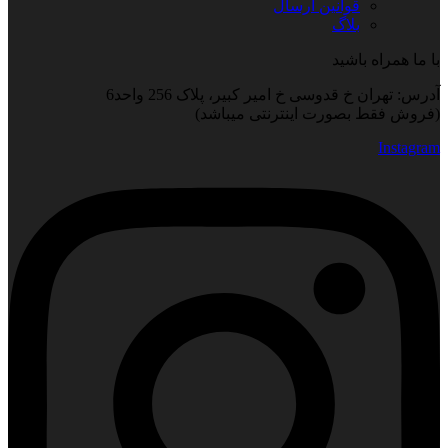
قوانین ارسال
بلاگ
با ما همراه باشید
آدرس: تهران خ قدوسی خ امیر کبیر، پلاک 256 واحد6
(فروش فقط بصورت اینترنتی میباشد)
Instagram