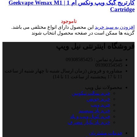
کارتریج گیک ویپ ونکس ام 1 |‌ Geekvape Wenax M1
Cartridge
ناموجود
افزودن به سبد خرید
این محصول دارای انواع مختلفی می باشد.
گزینه ها ممکن است در صفحه محصول انتخاب شوند
فروشگاه اینترنتی نیل ویپ
شماره تماس : 09308585425
09390354545
مشاوره و فروش (زمان ارسال شنبه تا چهار شنبه از ساعت
11 تا 17 پنجشنبه از ساعت 11 تا 14)
محصولات نیل ویپ
خرید سالت نیکوتین
خرید جویس
خرید ویپ
خرید پاد سیستم
خرید کویل ویپ و پاد
خرید پاد یکبار مصرف
خدمات مشتریان