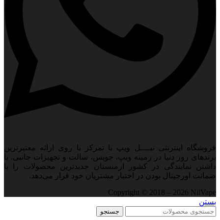
فروشگاه اینترنتی نیــــل ویپ با تمرکز با روی ارائه معتبرترین
برندهای روز دنیا در زمینه ویپ، جویس، سالت و تجهیزات جانبی. با
داشتن نمایندگی در کشور ارمنستان جدید‌ترین محصولات را با
ضمانت اورجینال بودن در اختیار مشتریان خود قرار می‌دهد.
Copyright © 2018 – 2026 NilVape
بستن
جستجو