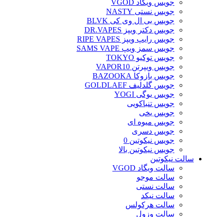
جویس ویگاد VGOD
جویس نستی NASTY
جویس بی ال وی کی BLVK
جویس دکتر ویپز DR.VAPES
جویس رایپ ویپز RIPE VAPES
جویس سمز ویپ SAMS VAPE
جویس توکیو TOKYO
جویس ویپرتن VAPOR10
جویس بازوکا BAZOOKA
جویس گلدلیف GOLDLAEF
جویس یوگی YOGI
جویس تنباکویی
جویس یخی
جویس میوه ای
جویس دسری
جویس نیکوتین 0
جویس نیکوتین بالا
سالت نیکوتین
سالت ویگاد VGOD
سالت موجو
سالت نستی
سالت نیکد
سالت هرکولس
سالت وزول