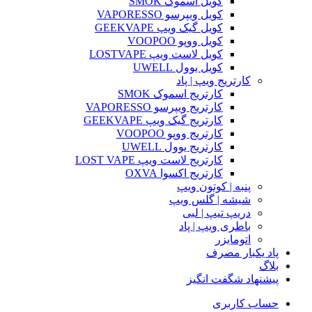
کویل اسموک SMOK
کویل ویپرسو VAPORESSO
کویل گیک ویپ GEEKVAPE
کویل ووپو VOOPOO
کویل لاست ویپ LOSTVAPE
کویل یوول UWELL
کارتریج ویپ | پاد
کارتریج اسموک SMOK
کارتریج ویپرسو VAPORESSO
کارتریج گیک ویپ GEEKVAPE
کارتریج ووپو VOOPOO
کارتریج یوول UWELL
کارتریج لاست ویپ LOST VAPE
کارتریج اکسوا OXVA
پنبه | کوتون ویپ
شیشه | گلس ویپ
دریپ تیپ | لبی
باطری ویپ | پاد
اتومایزر
پاد یکبار مصرف
بلاگ
پیشنهاد شگفت انگیز
حساب کاربری