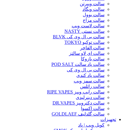
سالت ویپرتن
سالت ویگاد
سالت یوول
سالت مزاج
سالت لاست ویپ
سالت نستی NASTY
سالت بی ال وی کی BLVK
سالت توکیو TOKYO
سالت الفاخر
سالت ای لاو سالتز
سالت بازوکا
سالت پاد سالت POD SALT
سالت بی ال وی کی
سالت پاد کندی
سالت سمز ویپ
سالت راتلس
سالت رایپ ویپز RIPE VAPES
سالت دینرلیدی
سالت دکترویپز DR.VAPES
سالت اکسوا
سالت گلدلیف GOLDLAEF
تجهیزات
کویل ویپ | پاد