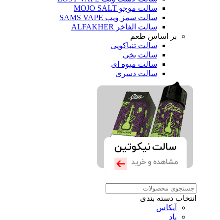
سالت موجو MOJO SALT
سالت سمز ویپ SAMS VAPE
سالت الفاخر ALFAKHER
بر اساس طعم
سالت تنباکویی
سالت یخی
سالت میوه ای
سالت دسری
انتخاب دسته بندی
آیکاس
پاد