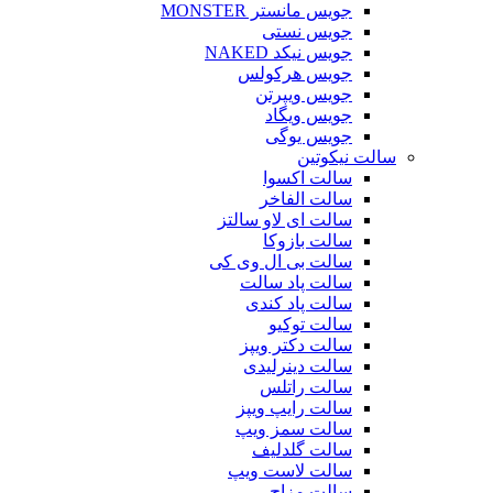
جویس مانستر MONSTER
جویس نستی
جویس نیکد NAKED
جویس هرکولس
جویس ویپرتن
جویس ویگاد
جویس یوگی
سالت نیکوتین
سالت اکسوا
سالت الفاخر
سالت ای لاو سالتز
سالت بازوکا
سالت بی ال وی کی
سالت پاد سالت
سالت پاد کندی
سالت توکیو
سالت دکتر ویپز
سالت دینرلیدی
سالت راتلس
سالت رایپ ویپز
سالت سمز ویپ
سالت گلدلیف
سالت لاست ویپ
سالت مزاج