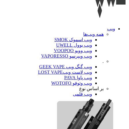
ویپ‌
همه ویپ‌ها
ویپ اسموک SMOK
ویپ یوول UWELL
ویپ ووپو VOOPOO
ویپ ویپرسو VAPORESSO
.
ویپ گیگ ویپ GEEK VAPE
ویپ لاست ویپLOST VAPE
ویپ پاوا PAVA
ویپ وتوفو WOTOFO
بر اساس نوع
ویپ قلمی