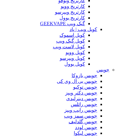
کارتریج وتوفو
کارتریج ووپو
کارتریج ویپرسو
کارتریج یوول
گیک ویپ GEEKVAPE
کویل ویپ | پاد
کویل اسموک
کویل گیک ویپ
کویل لاست ویپ
کویل ووپو
کویل ویپرسو
کویل یوول
جویس‌
جویس بازوکا
جویس بی ال وی کی
جویس توکیو
جویس دکتر ویپز
جویس دینرلیدی
جویس راتلس
جویس رایپ ویپز
جویس سمز ویپ
جویس گلدلیف
جویس لودد
جویس لیکوا