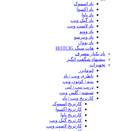
پاد اسموک
پاد اکسوا
پاد پاوا
پاد گیک ویپ
پاد لاست ویپ
پاد ووپو
پاد ویپرسو
پاد یوول
هات سیگ HOTCIG
پاد یکبار مصرف
پیشنهاد شگفت انگیز
تجهیزات
اتومایزر
باطری ویپ | پاد
پنبه | کوتون ویپ
دریپ تیپ | لبی
شیشه | گلس ویپ
کارتریج ویپ | پاد
کارتریج اسموک
کارتریج اکسوا
کارتریج پاوا
کارتریج گیک ویپ
کارتریج لاست ویپ