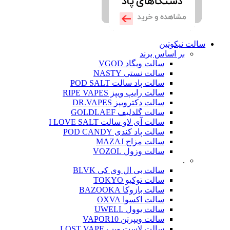
سالت نیکوتین
بر اساس برند
سالت ویگاد VGOD
سالت نستی NASTY
سالت پاد سالت POD SALT
سالت رایپ ویپز RIPE VAPES
سالت دکترویپز DR.VAPES
سالت گلدلیف GOLDLAEF
سالت آی لاو سالت I LOVE SALT
سالت پاد کندی POD CANDY
سالت مزاج MAZAJ
سالت وزول VOZOL
.
سالت بی ال وی کی BLVK
سالت توکیو TOKYO
سالت بازوکا BAZOOKA
سالت اکسوا OXVA
سالت یوول UWELL
سالت ویپرتن VAPOR10
سالت لاست ویپ LOST VAPE