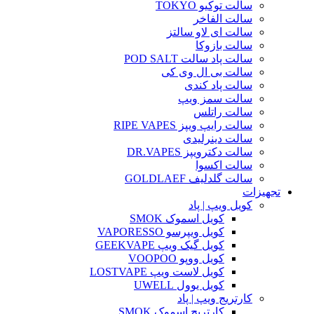
سالت توکیو TOKYO
سالت الفاخر
سالت ای لاو سالتز
سالت بازوکا
سالت پاد سالت POD SALT
سالت بی ال وی کی
سالت پاد کندی
سالت سمز ویپ
سالت راتلس
سالت رایپ ویپز RIPE VAPES
سالت دینرلیدی
سالت دکترویپز DR.VAPES
سالت اکسوا
سالت گلدلیف GOLDLAEF
تجهیزات
کویل ویپ | پاد
کویل اسموک SMOK
کویل ویپرسو VAPORESSO
کویل گیک ویپ GEEKVAPE
کویل ووپو VOOPOO
کویل لاست ویپ LOSTVAPE
کویل یوول UWELL
کارتریج ویپ | پاد
کارتریج اسموک SMOK