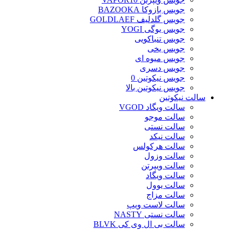
جویس بازوکا BAZOOKA
جویس گلدلیف GOLDLAEF
جویس یوگی YOGI
جویس تنباکویی
جویس یخی
جویس میوه ای
جویس دسری
جویس نیکوتین 0
جویس نیکوتین بالا
سالت نیکوتین
سالت ویگاد VGOD
سالت موجو
سالت نستی
سالت نیکد
سالت هرکولس
سالت وزول
سالت ویپرتن
سالت ویگاد
سالت یوول
سالت مزاج
سالت لاست ویپ
سالت نستی NASTY
سالت بی ال وی کی BLVK