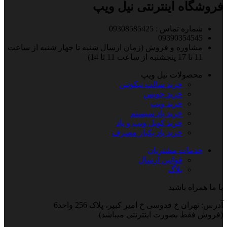
فروشگاه اینترنتی نیل ویپ
شماره تماس : 09308585425
09390354545
مشاوره و فروش (زمان ارسال شنبه تا چهار شنبه از ساعت
11 تا 17 پنجشنبه از ساعت 11 تا 14)
محصولات نیل ویپ
خرید سالت نیکوتین
خرید جویس
خرید ویپ
خرید پاد سیستم
خرید کویل ویپ و پاد
خرید پاد یکبار مصرف
خدمات مشتریان
قوانین ارسال
بلاگ
با ما همراه باشید
آدرس: تهران خ قدوسی خ امیر کبیر، پلاک 256 واحد6
(فروش فقط بصورت اینترنتی میباشد)