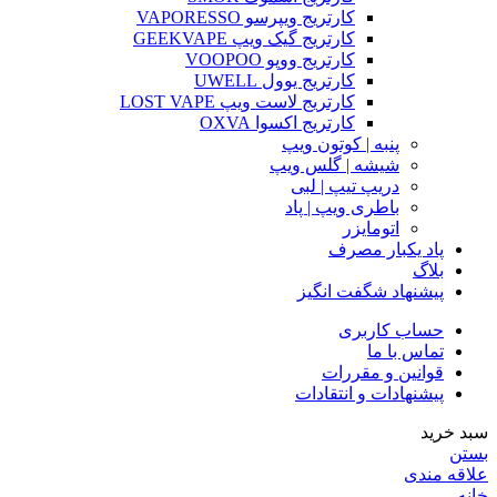
کارتریج ویپرسو VAPORESSO
کارتریج گیک ویپ GEEKVAPE
کارتریج ووپو VOOPOO
کارتریج یوول UWELL
کارتریج لاست ویپ LOST VAPE
کارتریج اکسوا OXVA
پنبه | کوتون ویپ
شیشه | گلس ویپ
دریپ تیپ | لبی
باطری ویپ | پاد
اتومایزر
پاد یکبار مصرف
بلاگ
پیشنهاد شگفت انگیز
حساب کاربری
تماس با ما
قوانین و مقررات
پیشنهادات و انتقادات
سبد خرید
بستن
علاقه مندی
خانه