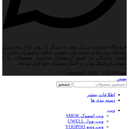
فروشگاه اینترنتی نیــــل ویپ با تمرکز با روی ارائه معتبرترین
برندهای روز دنیا در زمینه ویپ، جویس، سالت و تجهیزات جانبی. با
داشتن نمایندگی در کشور ارمنستان جدید‌ترین محصولات را با
ضمانت اورجینال بودن در اختیار مشتریان خود قرار می‌دهد.
Copyright © 2018 – 2026 NilVape
بستن
جستجو
اطلاعات بیشتر
دسته بندی ها
ویپ‌
ویپ اسموک SMOK
ویپ یوول UWELL
ویپ ووپو VOOPOO