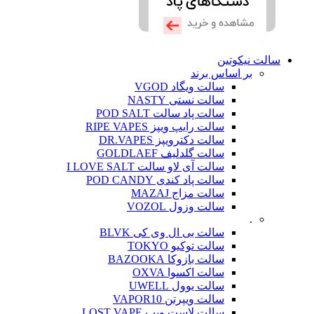
سالت نیکوتین
بر اساس برند
سالت ویگاد VGOD
سالت نستی NASTY
سالت پاد سالت POD SALT
سالت رایپ ویپز RIPE VAPES
سالت دکترویپز DR.VAPES
سالت گلدلیف GOLDLAEF
سالت آی لاو سالت I LOVE SALT
سالت پاد کندی POD CANDY
سالت مزاج MAZAJ
سالت وزول VOZOL
.
سالت بی ال وی کی BLVK
سالت توکیو TOKYO
سالت بازوکا BAZOOKA
سالت اکسوا OXVA
سالت یوول UWELL
سالت ویپرتن VAPOR10
سالت لاست ویپ LOST VAPE