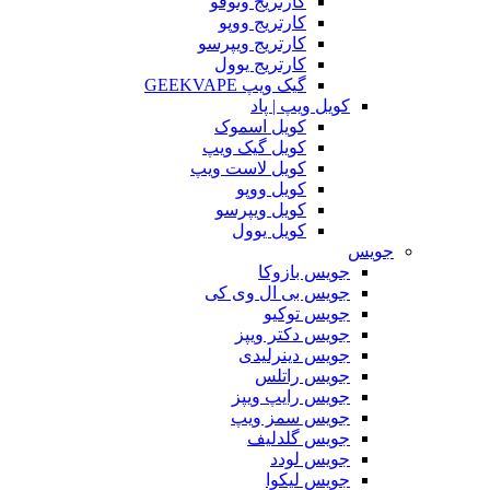
کارتریج وتوفو
کارتریج ووپو
کارتریج ویپرسو
کارتریج یوول
گیک ویپ GEEKVAPE
کویل ویپ | پاد
کویل اسموک
کویل گیک ویپ
کویل لاست ویپ
کویل ووپو
کویل ویپرسو
کویل یوول
جویس‌
جویس بازوکا
جویس بی ال وی کی
جویس توکیو
جویس دکتر ویپز
جویس دینرلیدی
جویس راتلس
جویس رایپ ویپز
جویس سمز ویپ
جویس گلدلیف
جویس لودد
جویس لیکوا