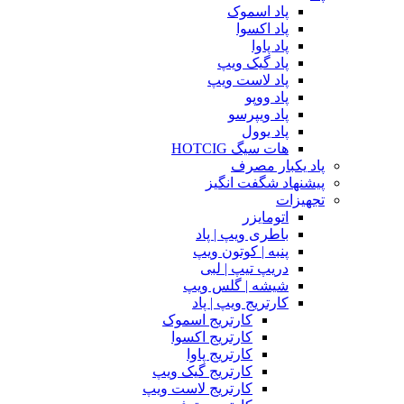
پاد اسموک
پاد اکسوا
پاد پاوا
پاد گیک ویپ
پاد لاست ویپ
پاد ووپو
پاد ویپرسو
پاد یوول
هات سیگ HOTCIG
پاد یکبار مصرف
پیشنهاد شگفت انگیز
تجهیزات
اتومایزر
باطری ویپ | پاد
پنبه | کوتون ویپ
دریپ تیپ | لبی
شیشه | گلس ویپ
کارتریج ویپ | پاد
کارتریج اسموک
کارتریج اکسوا
کارتریج پاوا
کارتریج گیک ویپ
کارتریج لاست ویپ