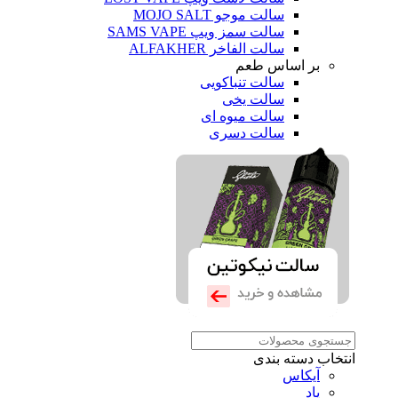
سالت موجو MOJO SALT
سالت سمز ویپ SAMS VAPE
سالت الفاخر ALFAKHER
بر اساس طعم
سالت تنباکویی
سالت یخی
سالت میوه ای
سالت دسری
انتخاب دسته بندی
آیکاس
پاد