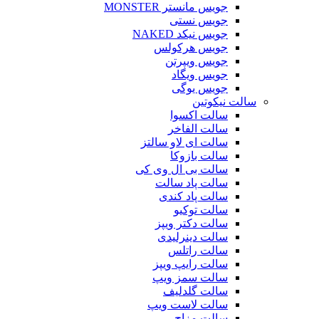
جویس مانستر MONSTER
جویس نستی
جویس نیکد NAKED
جویس هرکولس
جویس ویپرتن
جویس ویگاد
جویس یوگی
سالت نیکوتین
سالت اکسوا
سالت الفاخر
سالت ای لاو سالتز
سالت بازوکا
سالت بی ال وی کی
سالت پاد سالت
سالت پاد کندی
سالت توکیو
سالت دکتر ویپز
سالت دینرلیدی
سالت راتلس
سالت رایپ ویپز
سالت سمز ویپ
سالت گلدلیف
سالت لاست ویپ
سالت مزاج