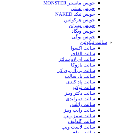
جویس مانستر MONSTER
جویس نستی
جویس نیکد NAKED
جویس هرکولس
جویس ویپرتن
جویس ویگاد
جویس یوگی
سالت نیکوتین
سالت اکسوا
سالت الفاخر
سالت ای لاو سالتز
سالت بازوکا
سالت بی ال وی کی
سالت پاد سالت
سالت پاد کندی
سالت توکیو
سالت دکتر ویپز
سالت دینرلیدی
سالت راتلس
سالت رایپ ویپز
سالت سمز ویپ
سالت گلدلیف
سالت لاست ویپ
سالت مزاج