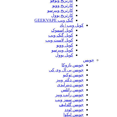
کارتریج وتوفو
کارتریج ووپو
کارتریج ویپرسو
کارتریج یوول
گیک ویپ GEEKVAPE
کویل ویپ | پاد
کویل اسموک
کویل گیک ویپ
کویل لاست ویپ
کویل ووپو
کویل ویپرسو
کویل یوول
جویس‌
جویس بازوکا
جویس بی ال وی کی
جویس توکیو
جویس دکتر ویپز
جویس دینرلیدی
جویس راتلس
جویس رایپ ویپز
جویس سمز ویپ
جویس گلدلیف
جویس لودد
جویس لیکوا