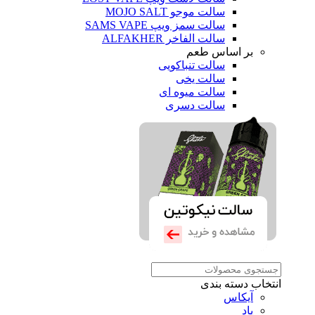
سالت موجو MOJO SALT
سالت سمز ویپ SAMS VAPE
سالت الفاخر ALFAKHER
بر اساس طعم
سالت تنباکویی
سالت یخی
سالت میوه ای
سالت دسری
انتخاب دسته بندی
آیکاس
پاد