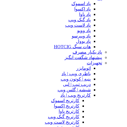
پاد اسموک
پاد اکسوا
پاد پاوا
پاد گیک ویپ
پاد لاست ویپ
پاد ووپو
پاد ویپرسو
پاد یوول
هات سیگ HOTCIG
پاد یکبار مصرف
پیشنهاد شگفت انگیز
تجهیزات
اتومایزر
باطری ویپ | پاد
پنبه | کوتون ویپ
دریپ تیپ | لبی
شیشه | گلس ویپ
کارتریج ویپ | پاد
کارتریج اسموک
کارتریج اکسوا
کارتریج پاوا
کارتریج گیک ویپ
کارتریج لاست ویپ