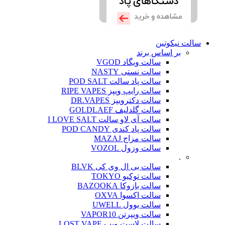
سالت نیکوتین
بر اساس برند
سالت ویگاد VGOD
سالت نستی NASTY
سالت پاد سالت POD SALT
سالت رایپ ویپز RIPE VAPES
سالت دکترویپز DR.VAPES
سالت گلدلیف GOLDLAEF
سالت آی لاو سالت I LOVE SALT
سالت پاد کندی POD CANDY
سالت مزاج MAZAJ
سالت وزول VOZOL
.
سالت بی ال وی کی BLVK
سالت توکیو TOKYO
سالت بازوکا BAZOOKA
سالت اکسوا OXVA
سالت یوول UWELL
سالت ویپرتن VAPOR10
سالت لاست ویپ LOST VAPE