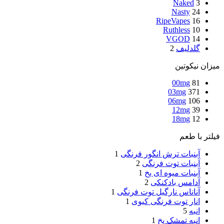
Naked
3
Nasty
24
RipeVapes
16
Ruthless
10
VGOD
14
گلدلیف
2
میزان نیکوتین
00mg
81
03mg
371
06mg
106
12mg
39
18mg
12
فیلتر با طعم
آبنبات ترش انگور فرنگی
1
آبنبات توت فرنگی
2
آبنبات میوه ای یخ
1
آدامس بادکنکی
2
آناناس نارگیل توت فرنگی
1
انار توت فرنگی کیوی
1
انبه
5
انبه تمشک یخ
1