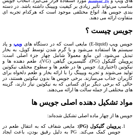
های ویپ و
پاد سیستم‌
مورد استفاده قرار می‌گیرد. انتخاب جویس
مناسب می‌تواند تأثیر زیادی بر کیفیت ویپینگ داشته باشد. در دسته‌
بندی جویس‌ ها، انواع مختلفی موجود است که هرکدام تجربه‌ ای
متفاوت ارائه می‌ دهند.
جویس چیست ؟
جویس ویپ (E-liquid) مایعی است که در دستگاه‌ های
ویپ
و پاد
سیستم‌ ها استفاده می‌شود و با گرم شدن توسط کویل، به بخار
تبدیل می‌شود. این مایع معمولاً شامل چهار جزء اصلی است:
پروپیلن گلیکول (PG)، گلیسیرین گیاهی (VG)، طعم‌ دهنده‌ ها و
نیکوتین (اختیاری). جویس‌ ها در طعم‌ ها و سطوح مختلف نیکوتین
تولید می‌شوند و تجربه ویپینگ را با ارائه بخار و طعم دلخواه برای
کاربران جذاب می‌سازند. برخی جویس‌ ها بدون نیکوتین هستند، در
حالی که برخی دیگر برای کسانی که به نیکوتین نیاز دارند، گزینه‌
های مختلفی از جمله سالت ها ارائه می‌دهند.
مواد تشکیل دهنده اصلی جویس ها
جویس‌ ها از چهار ماده اصلی تشکیل شده‌اند:
پروپیلن گلیکول (PG)
: مایعی شفاف که به انتقال طعم در
جویس کمک می‌کند. PG به دلیل رقیق بودن، باعث ایجاد