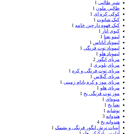
شیر طالبی
1
طالبی ملون
1
کوکی کره ای
1
کیک شاتوت
1
کیک قهوه دارچین خامه
1
کیوی انار
1
لیمو نعنا
1
لیموناد آناناس
1
لیموناد توت فرنگی
1
لیموناد هلو
1
مربای انگور
2
مربای بلوبری
1
مربای توت فرنگی و کره
1
مربای گیلاس
1
مربای موز و کره بادام زمینی
1
مربای هلو
1
موز توت فرنگی یخ
1
میوه‌ای
1
نعنا یخ
1
نوشابه
1
هندوانه
3
هندوانه یخ
4
آبنبات ترش انگور فرنگی و پشمک
1
آدامس بادکنکی هلو
1