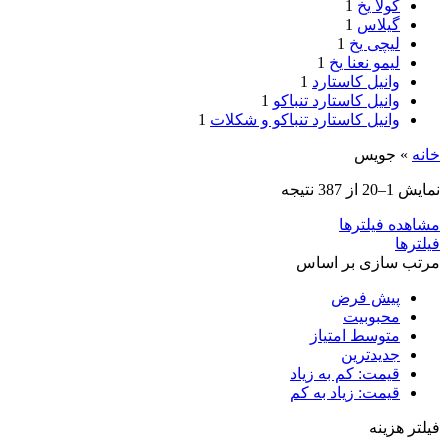
کولا یخ
1
گیلاس
1
لیچی یخ
1
لیمو نعنا یخ
1
وانیل کاستارد
1
وانیل کاستارد تنباکو
1
وانیل کاستارد تنباکو و شکلات
1
خانه
»
جویس‌
نمایش 1–20 از 387 نتیجه
مشاهده فیلترها
فیلترها
مرتب سازی بر اساس
پیش فرض
محبوبیت
متوسط امتیاز
جدیدترین
قیمت: کم به زیاد
قیمت: زیاد به کم
فیلتر هزینه