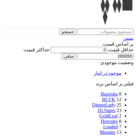
جستجو
بستن
بر اساس قیمت
حداقل قیمت
حداكثر قيمت
صافی
وضعیت موجودی
موجود در انبار
فیلتر بر اساس برند
Bazooka
8
BLVK
12
DinnerLady
25
Dr.Vapes
23
GoldLeaf
2
Hercules
8
Loaded
7
Monster
13