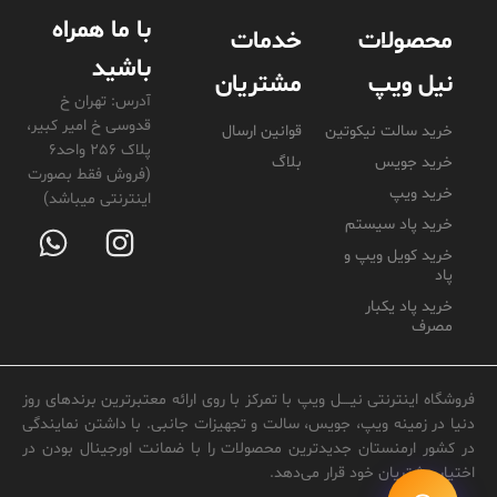
با ما همراه
محصولات
خدمات
باشید
نیل ویپ
مشتریان
آدرس: تهران خ
قدوسی خ امیر کبیر،
خرید سالت نیکوتین
قوانین ارسال
پلاک 256 واحد6
خرید جویس
بلاگ
(فروش فقط بصورت
خرید ویپ
اینترنتی میباشد)
خرید پاد سیستم
خرید کویل ویپ و
پاد
خرید پاد یکبار
مصرف
فروشگاه اینترنتی نیــــل ویپ با تمرکز با روی ارائه معتبرترین برندهای روز
دنیا در زمینه ویپ، جویس، سالت و تجهیزات جانبی. با داشتن نمایندگی
در کشور ارمنستان جدید‌ترین محصولات را با ضمانت اورجینال بودن در
اختیار مشتریان خود قرار می‌دهد.