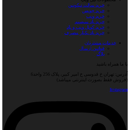
خرید سالت نیکوتین
خرید جویس
خرید ویپ
خرید پاد سیستم
خرید کویل ویپ و پاد
خرید پاد یکبار مصرف
خدمات مشتریان
قوانین ارسال
بلاگ
با ما همراه باشید
آدرس: تهران خ قدوسی خ امیر کبیر، پلاک 256 واحد6
(فروش فقط بصورت اینترنتی میباشد)
Instagram