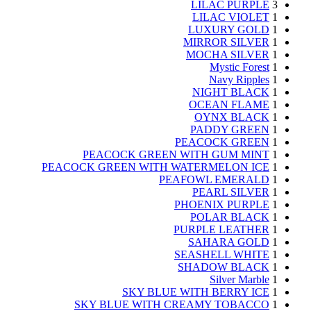
LILAC PURPLE
3
LILAC VIOLET
1
LUXURY GOLD
1
MIRROR SILVER
1
MOCHA SILVER
1
Mystic Forest
1
Navy Ripples
1
NIGHT BLACK
1
OCEAN FLAME
1
OYNX BLACK
1
PADDY GREEN
1
PEACOCK GREEN
1
PEACOCK GREEN WITH GUM MINT
1
PEACOCK GREEN WITH WATERMELON ICE
1
PEAFOWL EMERALD
1
PEARL SILVER
1
PHOENIX PURPLE
1
POLAR BLACK
1
PURPLE LEATHER
1
SAHARA GOLD
1
SEASHELL WHITE
1
SHADOW BLACK
1
Silver Marble
1
SKY BLUE WITH BERRY ICE
1
SKY BLUE WITH CREAMY TOBACCO
1