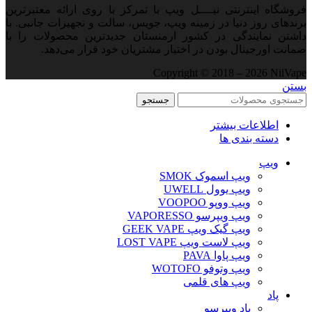
فروشگاه اینترنتی نیــــل ویپ با تمرکز با روی ارائه معتبرترین
برندهای روز دنیا در زمینه ویپ، جویس، سالت و تجهیزات جانبی. با
داشتن نمایندگی در کشور ارمنستان جدید‌ترین محصولات را با
ضمانت اورجینال بودن در اختیار مشتریان خود قرار می‌دهد.
Copyright © 2018 – 2026 NilVape
بستن
جستجو
اطلاعات بیشتر
دسته بندی ها
ویپ‌
ویپ اسموک SMOK
ویپ یوول UWELL
ویپ ووپو VOOPOO
ویپ ویپرسو VAPORESSO
ویپ گیک ویپ GEEK VAPE
ویپ لاست ویپ LOST VAPE
ویپ پاوا PAVA
ویپ وتوفو WOTOFO
ویپ های قلمی
پاد
پاد ویپرسو