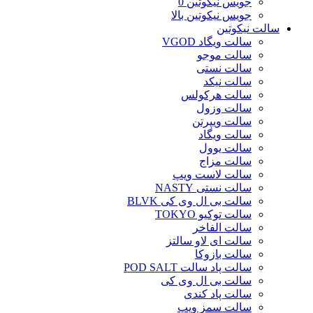
جویس نیکوتین 0
جویس نیکوتین بالا
سالت نیکوتین
سالت ویگاد VGOD
سالت موجو
سالت نستی
سالت نیکد
سالت هرکولس
سالت وزول
سالت ویپرتن
سالت ویگاد
سالت یوول
سالت مزاج
سالت لاست ویپ
سالت نستی NASTY
سالت بی ال وی کی BLVK
سالت توکیو TOKYO
سالت الفاخر
سالت ای لاو سالتز
سالت بازوکا
سالت پاد سالت POD SALT
سالت بی ال وی کی
سالت پاد کندی
سالت سمز ویپ