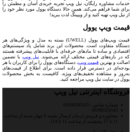
خدمات مشاوره رایگان، نیل ویپ تجربه خریدی آسان و مطمئن را
برای شما فراهم می‌کند. همین حالا دستگاه یوول مورد نظر خود را
از نیل ویپ تهیه کنید و از ویپینگ لذت ببرید!
قیمت ویپ یوول
قیمت ویپ‌های یوول (UWELL) بسته به مدل و ویژگی‌های هر
دستگاه متفاوت است. محصولات این برند شامل پاد سیستم‌های
اقتصادی و ساده تا مادهای حرفه‌ای با قابلیت‌های پیشرفته هستند
که در بازه‌های قیمتی مختلف ارائه می‌شوند.
نیل ویپ
با تضمین
اصالت و بهترین
قیمت ویپ
، دستگاه‌های یوول را برای کاربران با هر
بودجه‌ای در دسترس قرار داده است. برای اطلاع از قیمت‌های
به‌روز و مشاهده تخفیف‌های ویژه، کافیست به بخش محصولات
یوول در سایت نیل ویپ مراجعه کنید.
فروشگاه اینترنتی نیل ویپ
شماره تماس : 09308585425
09390354545
مشاوره و فروش (زمان ارسال شنبه تا چهار شنبه از ساعت
11 تا 17 پنجشنبه از ساعت 11 تا 14)
محصولات نیل ویپ