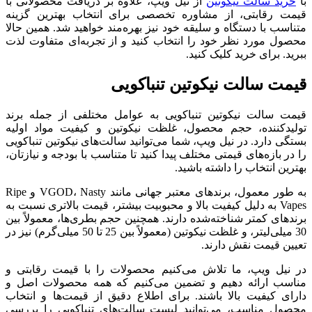
با
خرید سالت نیکوتین
از نیل ویپ، علاوه بر دریافت محصولاتی با
قیمت رقابتی، از مشاوره تخصصی برای انتخاب بهترین گزینه
متناسب با دستگاه و سلیقه خود نیز بهره‌مند خواهید شد. همین حالا
محصول مورد نظر خود را انتخاب کنید و از تجربه‌ای متفاوت لذت
ببرید. برای خرید کلیک کنید.
قیمت سالت نیکوتین تنباکویی
قیمت سالت نیکوتین تنباکویی به عوامل مختلفی از جمله برند
تولیدکننده، حجم محصول، غلظت نیکوتین و کیفیت مواد اولیه
بستگی دارد. در نیل ویپ، شما می‌توانید سالت‌های نیکوتین تنباکویی
را در بازه‌های قیمتی مختلف پیدا کنید تا متناسب با بودجه و نیازتان،
بهترین انتخاب را داشته باشید.
به طور معمول، برندهای معتبر جهانی مانند VGOD، Nasty و Ripe
Vapes به دلیل کیفیت بالا و محبوبیت بیشتر، قیمت بالاتری نسبت به
برندهای کمتر شناخته‌شده دارند. همچنین حجم بطری‌ها، معمولاً بین
30 میلی‌لیتر، و غلظت نیکوتین (معمولاً بین 25 تا 50 میلی‌گرم) نیز در
تعیین قیمت نقش دارند.
در نیل ویپ، ما تلاش می‌کنیم محصولات را با قیمت رقابتی و
مناسب ارائه دهیم و تضمین می‌کنیم که همه محصولات اصل و
دارای کیفیت بالا باشند. برای اطلاع دقیق از قیمت‌ها و انتخاب
محصول مناسب، می‌توانید لیست سالت‌های تنباکویی را بررسی