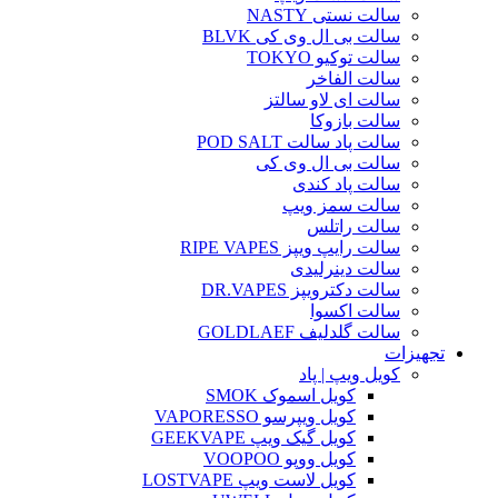
سالت نستی NASTY
سالت بی ال وی کی BLVK
سالت توکیو TOKYO
سالت الفاخر
سالت ای لاو سالتز
سالت بازوکا
سالت پاد سالت POD SALT
سالت بی ال وی کی
سالت پاد کندی
سالت سمز ویپ
سالت راتلس
سالت رایپ ویپز RIPE VAPES
سالت دینرلیدی
سالت دکترویپز DR.VAPES
سالت اکسوا
سالت گلدلیف GOLDLAEF
تجهیزات
کویل ویپ | پاد
کویل اسموک SMOK
کویل ویپرسو VAPORESSO
کویل گیک ویپ GEEKVAPE
کویل ووپو VOOPOO
کویل لاست ویپ LOSTVAPE