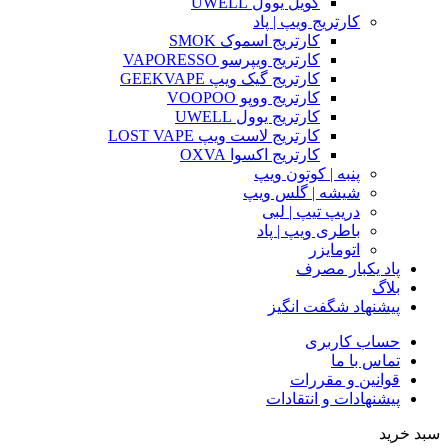
کویل یوول UWELL
کارتریج ویپ | پاد
کارتریج اسموک SMOK
کارتریج ویپرسو VAPORESSO
کارتریج گیک ویپ GEEKVAPE
کارتریج ووپو VOOPOO
کارتریج یوول UWELL
کارتریج لاست ویپ LOST VAPE
کارتریج اکسوا OXVA
پنبه | کوتون ویپ
شیشه | گلس ویپ
دریپ تیپ | لبی
باطری ویپ | پاد
اتومایزر
پاد یکبار مصرف
بلاگ
پیشنهاد شگفت انگیز
حساب کاربری
تماس با ما
قوانین و مقررات
پیشنهادات و انتقادات
سبد خرید