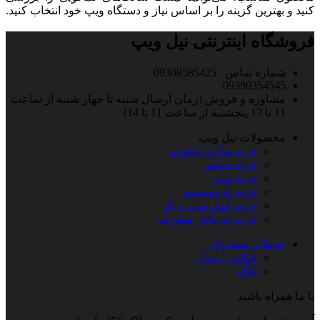
کنید و بهترین گزینه را بر اساس نیاز و دستگاه ویپ خود انتخاب کنید.
فروشگاه اینترنتی نیل ویپ
شماره تماس : 09308585425
09390354545
مشاوره و فروش (زمان ارسال شنبه تا چهار شنبه از ساعت
11 تا 17 پنجشنبه از ساعت 11 تا 14)
محصولات نیل ویپ
خرید سالت نیکوتین
خرید جویس
خرید ویپ
خرید پاد سیستم
خرید کویل ویپ و پاد
خرید پاد یکبار مصرف
خدمات مشتریان
قوانین ارسال
بلاگ
با ما همراه باشید