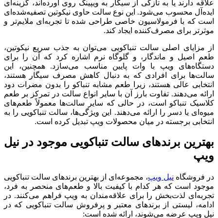
علاقه دارند یا به تازگی از سیگار به ویپینگ روی آورده‌اند، گزینه‌ای
ایده‌آل محسوب می‌شود. این نوع سالت حاوی نیکوتین تصفیه‌شده‌ای
است که با فرمولاسیون خاصی طراحی شده تا تجربه‌ای ملایم‌تر و
موثرتر برای مصرف‌کننده ایجاد کند.
از مزایای اصلی سالت تنباکویی می‌توان به جذب سریع نیکوتین،
طعم اصیل و ماندگار، و گلوگاه نرم اشاره کرد که آن را برای
دستگاه‌های ویپ با وات پایین مناسب می‌سازد. همچنین، این
سالت‌ها برای افرادی که به دنبال کاهش مصرف سیگار هستند،
انتخابی عالی هستند، زیرا طعم مشابه تنباکو را بدون مضرات دود
ارائه می‌دهند. تفاوت بارز آن با سایر انواع سالت در تمرکز بر طعم
کلاسیک تنباکو است، در حالی که سایر سالت‌ها معمولاً طعم‌های
میوه‌ای یا دسر را ارائه می‌دهند. این ویژگی‌ها، سالت تنباکویی را به
انتخابی برجسته در میان محصولات ویپ تبدیل کرده است.
بهترین برندهای سالت تنباکویی موجود در نیل
ویپ
در فروشگاه
نیل ویپ
، مجموعه‌ای از بهترین برندهای سالت تنباکویی
موجود است که هر کدام با کیفیت بالا و طعم‌های منحصر به‌ فرد،
تجربه‌ای لذت‌بخش را برای علاقه‌مندان به ویپ فراهم می‌کنند. در
ادامه، لیستی از برندهای معتبر و پرفروش سالت تنباکویی که در
نیل ویپ عرضه می‌شوند، ارائه شده است: