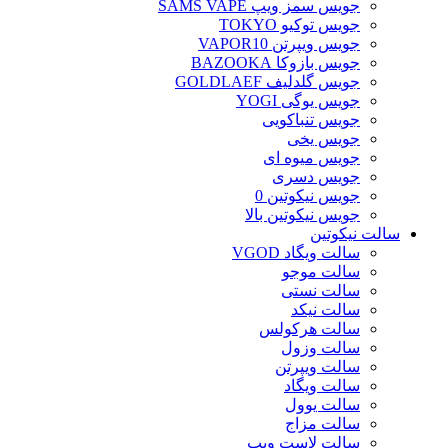
جویس سمز ویپ SAMS VAPE
جویس توکیو TOKYO
جویس ویپرتن VAPOR10
جویس بازوکا BAZOOKA
جویس گلدلیف GOLDLAEF
جویس یوگی YOGI
جویس تنباکویی
جویس یخی
جویس میوه ای
جویس دسری
جویس نیکوتین 0
جویس نیکوتین بالا
سالت نیکوتین
سالت ویگاد VGOD
سالت موجو
سالت نستی
سالت نیکد
سالت هرکولس
سالت وزول
سالت ویپرتن
سالت ویگاد
سالت یوول
سالت مزاج
سالت لاست ویپ