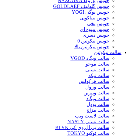
جویس بازوکا BAZOOKA
جویس گلدلیف GOLDLAEF
جویس یوگی YOGI
جویس تنباکویی
جویس یخی
جویس میوه ای
جویس دسری
جویس نیکوتین 0
جویس نیکوتین بالا
سالت نیکوتین
سالت ویگاد VGOD
سالت موجو
سالت نستی
سالت نیکد
سالت هرکولس
سالت وزول
سالت ویپرتن
سالت ویگاد
سالت یوول
سالت مزاج
سالت لاست ویپ
سالت نستی NASTY
سالت بی ال وی کی BLVK
سالت توکیو TOKYO