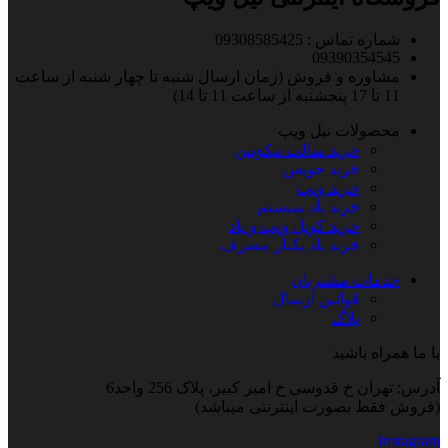
شماره تماس : 09308585425
09390354545
مشاوره و فروش (زمان ارسال شنبه تا چهار شنبه از ساعت
11 تا 17 پنجشنبه از ساعت 11 تا 14)
محصولات نیل ویپ
خرید سالت نیکوتین
خرید جویس
خرید ویپ
خرید پاد سیستم
خرید کویل ویپ و پاد
خرید پاد یکبار مصرف
خدمات مشتریان
قوانین ارسال
بلاگ
با ما همراه باشید
آدرس: تهران خ قدوسی خ امیر کبیر، پلاک 256 واحد6
(فروش فقط بصورت اینترنتی میباشد)
Instagram