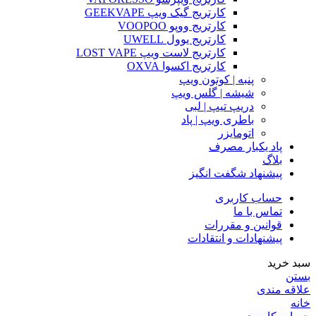
کارتریج گیک ویپ GEEKVAPE
کارتریج ووپو VOOPOO
کارتریج یوول UWELL
کارتریج لاست ویپ LOST VAPE
کارتریج اکسوا OXVA
پنبه | کوتون ویپ
شیشه | گلس ویپ
دریپ تیپ | لبی
باطری ویپ | پاد
اتومایزر
پاد یکبار مصرف
بلاگ
پیشنهاد شگفت انگیز
حساب کاربری
تماس با ما
قوانین و مقررات
پیشنهادات و انتقادات
سبد خرید
بستن
علاقه مندی
خانه