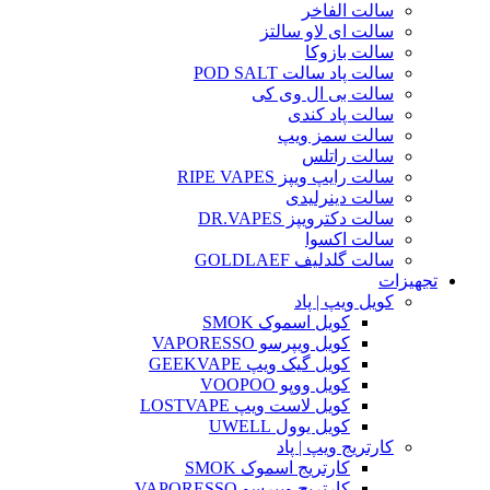
سالت الفاخر
سالت ای لاو سالتز
سالت بازوکا
سالت پاد سالت POD SALT
سالت بی ال وی کی
سالت پاد کندی
سالت سمز ویپ
سالت راتلس
سالت رایپ ویپز RIPE VAPES
سالت دینرلیدی
سالت دکترویپز DR.VAPES
سالت اکسوا
سالت گلدلیف GOLDLAEF
تجهیزات
کویل ویپ | پاد
کویل اسموک SMOK
کویل ویپرسو VAPORESSO
کویل گیک ویپ GEEKVAPE
کویل ووپو VOOPOO
کویل لاست ویپ LOSTVAPE
کویل یوول UWELL
کارتریج ویپ | پاد
کارتریج اسموک SMOK
کارتریج ویپرسو VAPORESSO