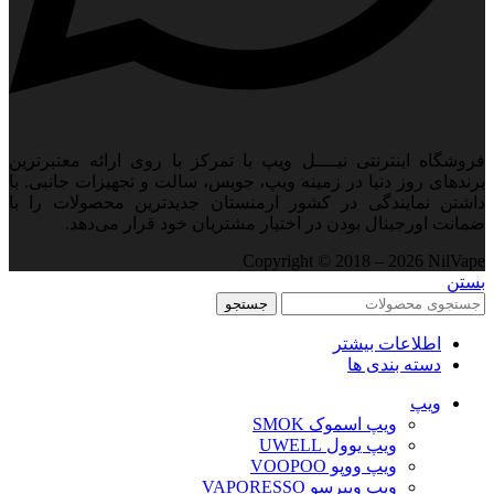
فروشگاه اینترنتی نیــــل ویپ با تمرکز با روی ارائه معتبرترین
برندهای روز دنیا در زمینه ویپ، جویس، سالت و تجهیزات جانبی. با
داشتن نمایندگی در کشور ارمنستان جدید‌ترین محصولات را با
ضمانت اورجینال بودن در اختیار مشتریان خود قرار می‌دهد.
Copyright © 2018 – 2026 NilVape
بستن
جستجو
اطلاعات بیشتر
دسته بندی ها
ویپ‌
ویپ اسموک SMOK
ویپ یوول UWELL
ویپ ووپو VOOPOO
ویپ ویپرسو VAPORESSO