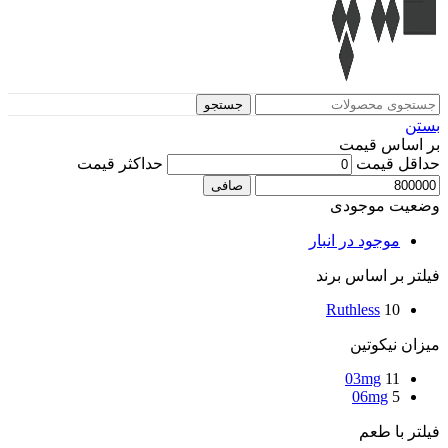
جستجو
بستن
بر اساس قیمت
حداقل قیمت
حداكثر قيمت
صافی
وضعیت موجودی
موجود در انبار
فیلتر بر اساس برند
Ruthless
10
میزان نیکوتین
03mg
11
06mg
5
فیلتر با طعم