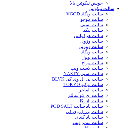
جویس نیکوتین بالا
سالت نیکوتین
سالت ویگاد VGOD
سالت موجو
سالت نستی
سالت نیکد
سالت هرکولس
سالت وزول
سالت ویپرتن
سالت ویگاد
سالت یوول
سالت مزاج
سالت لاست ویپ
سالت نستی NASTY
سالت بی ال وی کی BLVK
سالت توکیو TOKYO
سالت الفاخر
سالت ای لاو سالتز
سالت بازوکا
سالت پاد سالت POD SALT
سالت بی ال وی کی
سالت پاد کندی
سالت سمز ویپ
سالت راتلس