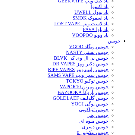
پاد گیک ویپ GEEKVAPE
پاد اکسوا
پاد یوول UWELL
پاد اسموک SMOK
پاد لاست ویپ LOST VAPE
پاد پاوا PAVA
پاد ووپو VOOPOO
جویس‌
جویس ویگاد VGOD
جویس نستی NASTY
جویس بی ال وی کی BLVK
جویس دکتر ویپز DR.VAPES
جویس رایپ ویپز RIPE VAPES
جویس سمز ویپ SAMS VAPE
جویس توکیو TOKYO
جویس ویپرتن VAPOR10
جویس بازوکا BAZOOKA
جویس گلدلیف GOLDLAEF
جویس یوگی YOGI
جویس تنباکویی
جویس یخی
جویس میوه ای
جویس دسری
جویس نیکوتین 0