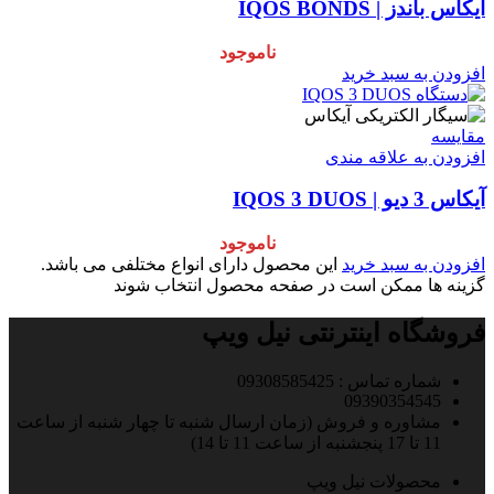
آیکاس باندز | IQOS BONDS
ناموجود
افزودن به سبد خرید
مقایسه
افزودن به علاقه مندی
آیکاس 3 دیو | IQOS 3 DUOS
ناموجود
افزودن به سبد خرید
این محصول دارای انواع مختلفی می باشد.
گزینه ها ممکن است در صفحه محصول انتخاب شوند
فروشگاه اینترنتی نیل ویپ
شماره تماس : 09308585425
09390354545
مشاوره و فروش (زمان ارسال شنبه تا چهار شنبه از ساعت
11 تا 17 پنجشنبه از ساعت 11 تا 14)
محصولات نیل ویپ