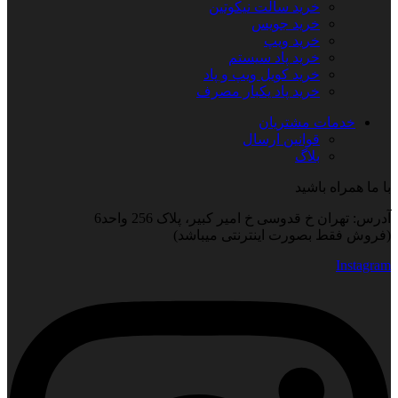
خرید سالت نیکوتین
خرید جویس
خرید ویپ
خرید پاد سیستم
خرید کویل ویپ و پاد
خرید پاد یکبار مصرف
خدمات مشتریان
قوانین ارسال
بلاگ
با ما همراه باشید
آدرس: تهران خ قدوسی خ امیر کبیر، پلاک 256 واحد6
(فروش فقط بصورت اینترنتی میباشد)
Instagram