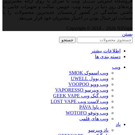
فروشگاه اینترنتی نیــــل ویپ با تمرکز با روی ارائه معتبرترین
برندهای روز دنیا در زمینه ویپ، جویس، سالت و تجهیزات جانبی. با
داشتن نمایندگی در کشور ارمنستان جدید‌ترین محصولات را با
ضمانت اورجینال بودن در اختیار مشتریان خود قرار می‌دهد.
Copyright © 2018 – 2026 NilVape
بستن
جستجو
اطلاعات بیشتر
دسته بندی ها
ویپ‌
ویپ اسموک SMOK
ویپ یوول UWELL
ویپ ووپو VOOPOO
ویپ ویپرسو VAPORESSO
ویپ گیک ویپ GEEK VAPE
ویپ لاست ویپ LOST VAPE
ویپ پاوا PAVA
ویپ وتوفو WOTOFO
ویپ های قلمی
پاد
پاد ویپرسو