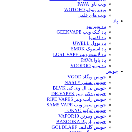
ویپ پاوا PAVA
ویپ وتوفو WOTOFO
ویپ های قلمی
پاد
پاد ویپرسو
پاد گیک ویپ GEEKVAPE
پاد اکسوا
پاد یوول UWELL
پاد اسموک SMOK
پاد لاست ویپ LOST VAPE
پاد پاوا PAVA
پاد ووپو VOOPOO
جویس‌
جویس ویگاد VGOD
جویس نستی NASTY
جویس بی ال وی کی BLVK
جویس دکتر ویپز DR.VAPES
جویس رایپ ویپز RIPE VAPES
جویس سمز ویپ SAMS VAPE
جویس توکیو TOKYO
جویس ویپرتن VAPOR10
جویس بازوکا BAZOOKA
جویس گلدلیف GOLDLAEF