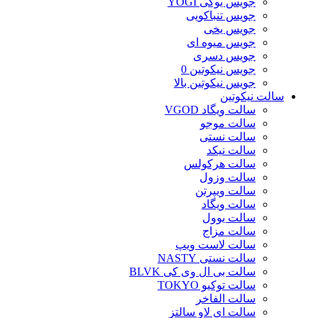
جویس یوگی YOGI
جویس تنباکویی
جویس یخی
جویس میوه ای
جویس دسری
جویس نیکوتین 0
جویس نیکوتین بالا
سالت نیکوتین
سالت ویگاد VGOD
سالت موجو
سالت نستی
سالت نیکد
سالت هرکولس
سالت وزول
سالت ویپرتن
سالت ویگاد
سالت یوول
سالت مزاج
سالت لاست ویپ
سالت نستی NASTY
سالت بی ال وی کی BLVK
سالت توکیو TOKYO
سالت الفاخر
سالت ای لاو سالتز