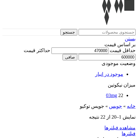
جستجو
بستن
بر اساس قیمت
حداقل قیمت
حداكثر قيمت
صافی
وضعیت موجودی
موجود در انبار
میزان نیکوتین
03mg
22
خانه
»
جویس‌
»
جویس توکیو
نمایش 1–20 از 22 نتیجه
مشاهده فیلترها
فیلترها