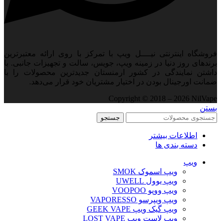
فروشگاه اینترنتی نیــــل ویپ با تمرکز با روی ارائه معتبرترین
برندهای روز دنیا در زمینه ویپ، جویس، سالت و تجهیزات جانبی. با
داشتن نمایندگی در کشور ارمنستان جدید‌ترین محصولات را با
ضمانت اورجینال بودن در اختیار مشتریان خود قرار می‌دهد.
Copyright © 2018 – 2026 NilVape
بستن
جستجو
اطلاعات بیشتر
دسته بندی ها
ویپ‌
ویپ اسموک SMOK
ویپ یوول UWELL
ویپ ووپو VOOPOO
ویپ ویپرسو VAPORESSO
ویپ گیک ویپ GEEK VAPE
ویپ لاست ویپ LOST VAPE