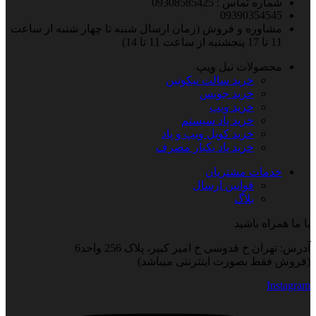
شماره تماس : 09308585425
09390354545
مشاوره و فروش (زمان ارسال شنبه تا چهار شنبه از ساعت
11 تا 17 پنجشنبه از ساعت 11 تا 14)
محصولات نیل ویپ
خرید سالت نیکوتین
خرید جویس
خرید ویپ
خرید پاد سیستم
خرید کویل ویپ و پاد
خرید پاد یکبار مصرف
خدمات مشتریان
قوانین ارسال
بلاگ
با ما همراه باشید
آدرس: تهران خ قدوسی خ امیر کبیر، پلاک 256 واحد6
(فروش فقط بصورت اینترنتی میباشد)
Instagram