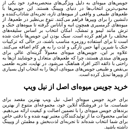
جویس‌های میوه‌ای به دلیل ویژگی‌های منحصربه‌فرد خود یکی از
محبوب‌ترین انتخاب‌ها در دنیای ویپینگ هستند. این جویس‌ها با
طعم‌های طبیعی و واقعی از میوه‌های تازه، تجربه‌ای شاداب‌کننده و
دلنشین را برای ویپرها فراهم می‌کنند. تنوع بی‌نظیر در طعم‌ها، از
میوه‌های گرمسیری همچون انبه و آناناس گرفته تا میوه‌های خنک و
ترش مانند لیمو و تمشک، امکان انتخاب بر اساس سلیقه‌های
مختلف را فراهم کرده است. سبک بودن این جویس‌ها باعث شده
است تا برای استفاده روزمره مناسب باشند، در حالی که ترکیبات
خنک یا شیرین آنها حس تازگی و لذت را به هر کام اضافه می‌کنند.
علاوه بر این، جویس‌های میوه‌ای معمولاً گزینه‌ای عالی برای
ویپرهای مبتدی هستند، چرا که طعم‌های متعادل و خوشایند آن‌ها به
راحتی با ذائقه اکثر افراد هماهنگ می‌شود. در نهایت، تجربه طعمی
بی‌نقص و طبیعی جویس‌های میوه‌ای، آن‌ها را به انتخاب اول بسیاری
از ویپرها تبدیل کرده است.
خرید جویس میوه‌ای اصل از نیل ویپ
برای خرید جویس میوه‌ای اصل، نیل ویپ بهترین مقصد برای
شماست. ما در فروشگاه آنلاین خود، مجموعه‌ای متنوع از بهترین
برندهای جویس میوه‌ای را با تضمین اصالت و کیفیت ارائه می‌دهیم.
تمامی محصولات ما از تولیدکنندگان معتبر تهیه شده و با دقتی خاص
برای شما انتخاب شده‌اند تا تجربه‌ای لذت‌بخش و مطمئن از ویپینگ
داشته باشید.