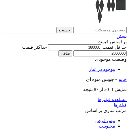
جستجو
بستن
بر اساس قیمت
حداقل قیمت
حداكثر قيمت
صافی
وضعیت موجودی
موجود در انبار
خانه
»
جویس میوه ای
نمایش 1–20 از 87 نتیجه
مشاهده فیلترها
فیلترها
مرتب سازی بر اساس
پیش فرض
محبوبیت