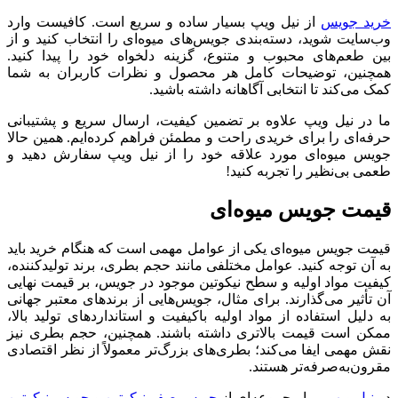
خرید جویس
از نیل ویپ بسیار ساده و سریع است. کافیست وارد
وب‌سایت شوید، دسته‌بندی جویس‌های میوه‌ای را انتخاب کنید و از
بین طعم‌های محبوب و متنوع، گزینه دلخواه خود را پیدا کنید.
همچنین، توضیحات کامل هر محصول و نظرات کاربران به شما
کمک می‌کند تا انتخابی آگاهانه داشته باشید.
ما در نیل ویپ علاوه بر تضمین کیفیت، ارسال سریع و پشتیبانی
حرفه‌ای را برای خریدی راحت و مطمئن فراهم کرده‌ایم. همین حالا
جویس میوه‌ای مورد علاقه خود را از نیل ویپ سفارش دهید و
طعمی بی‌نظیر را تجربه کنید!
قیمت جویس میوه‌ای
قیمت جویس میوه‌ای یکی از عوامل مهمی است که هنگام خرید باید
به آن توجه کنید. عوامل مختلفی مانند حجم بطری، برند تولیدکننده،
کیفیت مواد اولیه و سطح نیکوتین موجود در جویس، بر قیمت نهایی
آن تأثیر می‌گذارند. برای مثال، جویس‌هایی از برندهای معتبر جهانی
به دلیل استفاده از مواد اولیه باکیفیت و استانداردهای تولید بالا،
ممکن است قیمت بالاتری داشته باشند. همچنین، حجم بطری نیز
نقش مهمی ایفا می‌کند؛ بطری‌های بزرگ‌تر معمولاً از نظر اقتصادی
مقرون‌به‌صرفه‌تر هستند.
در
نیل ویپ
، ما مجموعه‌ای از
جویس‌ صفر نیکوتین
و
جویس نیکوتین