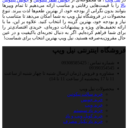
بالا
را با قیمت‌هایی رقابتی و مناسب ارائه می‌دهیم تا تمام ویپرها
بتوانند بدون نگرانی از بودجه خود، از بهترین طعم‌ها لذت ببرند. تنوع
محصولات در فروشگاه نیل ویپ به شما امکان می‌دهد تا متناسب با
نیاز و بودجه خود، بهترین گزینه را انتخاب کنید. علاوه بر این، ما با
ارائه تخفیف‌های ویژه و پیشنهادات دوره‌ای، خریدی اقتصادی‌تر را
برای شما فراهم کرده‌ایم. اگر به دنبال تجربه‌ای باکیفیت و در عین
حال مقرون‌به‌صرفه هستید، نیل ویپ بهترین انتخاب برای شماست!
فروشگاه اینترنتی نیل ویپ
شماره تماس : 09308585425
09390354545
مشاوره و فروش (زمان ارسال شنبه تا چهار شنبه از ساعت
11 تا 17 پنجشنبه از ساعت 11 تا 14)
محصولات نیل ویپ
خرید سالت نیکوتین
خرید جویس
خرید ویپ
خرید پاد سیستم
خرید کویل ویپ و پاد
خرید پاد یکبار مصرف