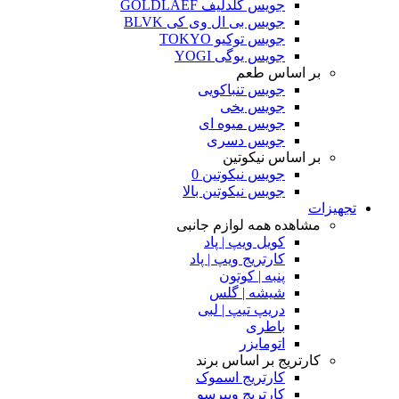
جویس گلدلیف GOLDLAEF
جویس بی ال وی کی BLVK
جویس توکیو TOKYO
جویس یوگی YOGI
بر اساس طعم
جویس تنباکویی
جویس یخی
جویس میوه ای
جویس دسری
بر اساس نیکوتین
جویس نیکوتین 0
جویس نیکوتین بالا
تجهیزات
مشاهده همه لوازم جانبی
کویل ویپ | پاد
کارتریج ویپ | پاد
پنبه | کوتون
شیشه | گلس
دریپ تیپ | لبی
باطری
اتومایزر
کارتریج بر اساس برند
کارتریج اسموک
کارتریج ویپرسو