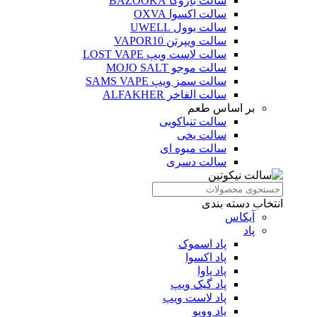
سالت بازوکا BAZOOKA
سالت اکسوا OXVA
سالت یوول UWELL
سالت ویپرتن VAPOR10
سالت لاست ویپ LOST VAPE
سالت موجو MOJO SALT
سالت سمز ویپ SAMS VAPE
سالت الفاخر ALFAKHER
بر اساس طعم
سالت تنباکویی
سالت یخی
سالت میوه ای
سالت دسری
انتخاب دسته بندی
آیکاس
پاد
پاد اسموک
پاد اکسوا
پاد پاوا
پاد گیک ویپ
پاد لاست ویپ
پاد ووپو