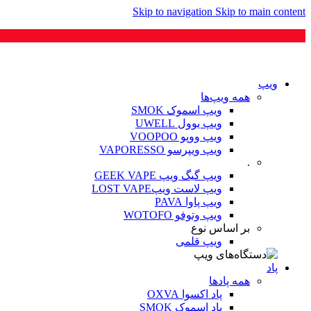
Skip to navigation
Skip to main content
ویپ‌
همه ویپ‌ها
ویپ اسموک SMOK
ویپ یوول UWELL
ویپ ووپو VOOPOO
ویپ ویپرسو VAPORESSO
.
ویپ گیگ ویپ GEEK VAPE
ویپ لاست ویپLOST VAPE
ویپ پاوا PAVA
ویپ وتوفو WOTOFO
بر اساس نوع
ویپ قلمی
پاد
همه پادها
پاد اکسوا OXVA
پاد اسموک SMOK