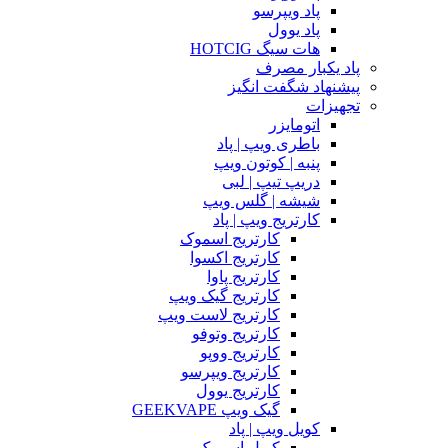
پاد ویپرسو
پاد یوول
هات سیگ HOTCIG
پاد یکبار مصرف
پیشنهاد شگفت انگیز
تجهیزات
اتومایزر
باطری ویپ | پاد
پنبه | کوتون ویپ
دریپ تیپ | لبی
شیشه | گلس ویپ
کارتریج ویپ | پاد
کارتریج اسموک
کارتریج اکسوا
کارتریج پاوا
کارتریج گیک ویپ
کارتریج لاست ویپ
کارتریج وتوفو
کارتریج ووپو
کارتریج ویپرسو
کارتریج یوول
گیک ویپ GEEKVAPE
کویل ویپ | پاد
کویل اسموک