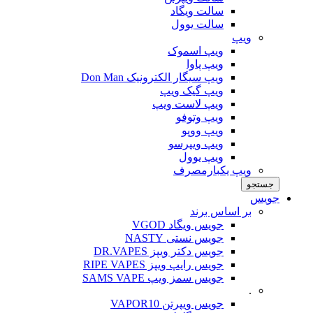
سالت ویگاد
سالت یوول
ویپ‌
ویپ اسموک
ویپ پاوا
ویپ سیگار الکترونیک Don Man
ویپ گیک ویپ
ویپ لاست ویپ
ویپ وتوفو
ویپ ووپو
ویپ ویپرسو
ویپ یوول
ویپ یکبارمصرف
جستجو
جویس‌
بر اساس برند
جویس ویگاد VGOD
جویس نستی NASTY
جویس دکتر ویپز DR.VAPES
جویس رایپ ویپز RIPE VAPES
جویس سمز ویپ SAMS VAPE
.
جویس ویپرتن VAPOR10