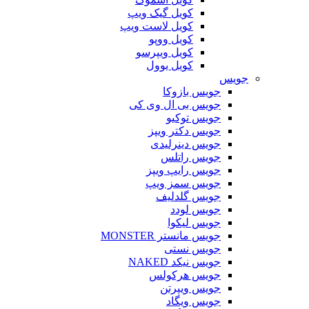
کویل گیک ویپ
کویل لاست ویپ
کویل ووپو
کویل ویپرسو
کویل یوول
جویس‌
جویس بازوکا
جویس بی ال وی کی
جویس توکیو
جویس دکتر ویپز
جویس دینرلیدی
جویس راتلس
جویس رایپ ویپز
جویس سمز ویپ
جویس گلدلیف
جویس لودد
جویس لیکوا
جویس مانستر MONSTER
جویس نستی
جویس نیکد NAKED
جویس هرکولس
جویس ویپرتن
جویس ویگاد