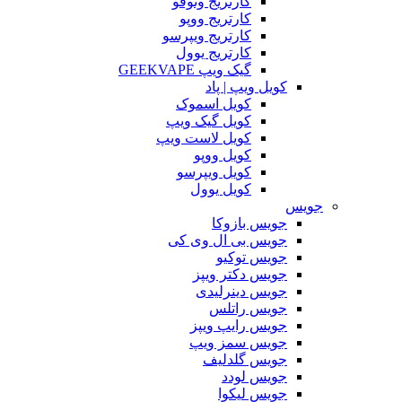
کارتریج وتوفو
کارتریج ووپو
کارتریج ویپرسو
کارتریج یوول
گیک ویپ GEEKVAPE
کویل ویپ | پاد
کویل اسموک
کویل گیک ویپ
کویل لاست ویپ
کویل ووپو
کویل ویپرسو
کویل یوول
جویس‌
جویس بازوکا
جویس بی ال وی کی
جویس توکیو
جویس دکتر ویپز
جویس دینرلیدی
جویس راتلس
جویس رایپ ویپز
جویس سمز ویپ
جویس گلدلیف
جویس لودد
جویس لیکوا