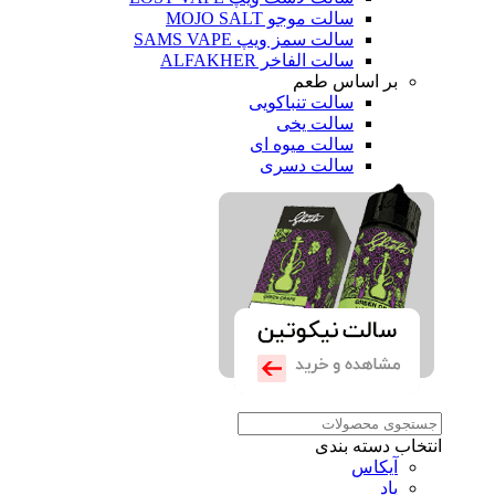
سالت موجو MOJO SALT
سالت سمز ویپ SAMS VAPE
سالت الفاخر ALFAKHER
بر اساس طعم
سالت تنباکویی
سالت یخی
سالت میوه ای
سالت دسری
انتخاب دسته بندی
آیکاس
پاد