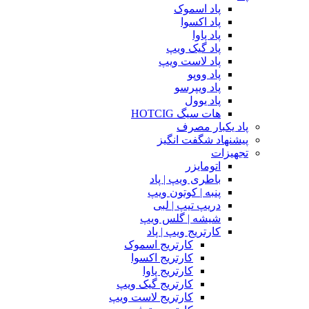
پاد اسموک
پاد اکسوا
پاد پاوا
پاد گیک ویپ
پاد لاست ویپ
پاد ووپو
پاد ویپرسو
پاد یوول
هات سیگ HOTCIG
پاد یکبار مصرف
پیشنهاد شگفت انگیز
تجهیزات
اتومایزر
باطری ویپ | پاد
پنبه | کوتون ویپ
دریپ تیپ | لبی
شیشه | گلس ویپ
کارتریج ویپ | پاد
کارتریج اسموک
کارتریج اکسوا
کارتریج پاوا
کارتریج گیک ویپ
کارتریج لاست ویپ