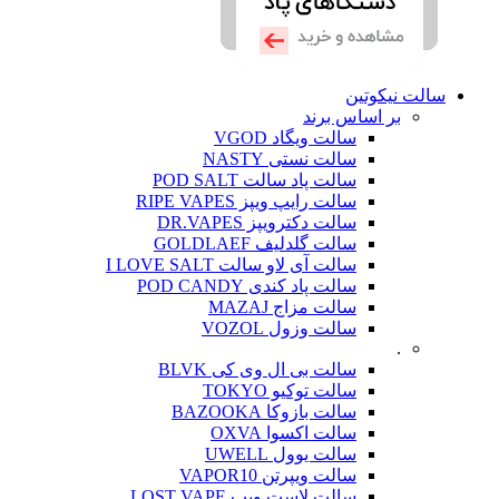
سالت نیکوتین
بر اساس برند
سالت ویگاد VGOD
سالت نستی NASTY
سالت پاد سالت POD SALT
سالت رایپ ویپز RIPE VAPES
سالت دکترویپز DR.VAPES
سالت گلدلیف GOLDLAEF
سالت آی لاو سالت I LOVE SALT
سالت پاد کندی POD CANDY
سالت مزاج MAZAJ
سالت وزول VOZOL
.
سالت بی ال وی کی BLVK
سالت توکیو TOKYO
سالت بازوکا BAZOOKA
سالت اکسوا OXVA
سالت یوول UWELL
سالت ویپرتن VAPOR10
سالت لاست ویپ LOST VAPE