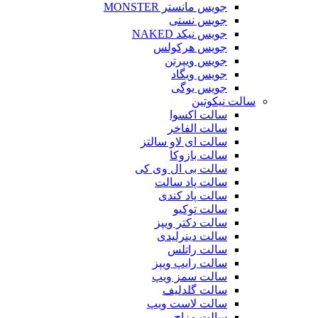
جویس مانستر MONSTER
جویس نستی
جویس نیکد NAKED
جویس هرکولس
جویس ویپرتن
جویس ویگاد
جویس یوگی
سالت نیکوتین
سالت اکسوا
سالت الفاخر
سالت ای لاو سالتز
سالت بازوکا
سالت بی ال وی کی
سالت پاد سالت
سالت پاد کندی
سالت توکیو
سالت دکتر ویپز
سالت دینرلیدی
سالت راتلس
سالت رایپ ویپز
سالت سمز ویپ
سالت گلدلیف
سالت لاست ویپ
سالت مزاج