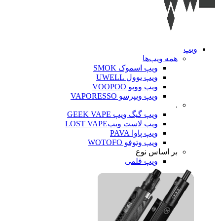
ویپ‌
همه ویپ‌ها
ویپ اسموک SMOK
ویپ یوول UWELL
ویپ ووپو VOOPOO
ویپ ویپرسو VAPORESSO
.
ویپ گیگ ویپ GEEK VAPE
ویپ لاست ویپLOST VAPE
ویپ پاوا PAVA
ویپ وتوفو WOTOFO
بر اساس نوع
ویپ قلمی