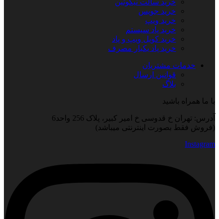
خرید سالت نیکوتین
خرید جویس
خرید ویپ
خرید پاد سیستم
خرید کویل ویپ و پاد
خرید پاد یکبار مصرف
خدمات مشتریان
قوانین ارسال
بلاگ
با ما همراه باشید
آدرس: تهران خ قدوسی خ امیر کبیر، پلاک 256 واحد6
(فروش فقط بصورت اینترنتی میباشد)
Instagram