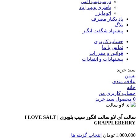
دریپ تیپ | لبی
باطری ویپ | پاد
اتومایزر
پاد یکبار مصرف
بلاگ
پیشنهاد شگفت انگیز
حساب کاربری
تماس با ما
قوانین و مقررات
پیشنهادات و انتقادات
سبد خرید
بستن
علاقه مندی
خانه
حساب کاربری من
0
محصول
سبد خرید
سالت آی لاو سالت انگور سیب بلوبری | I LOVE SALT
GRAPPLEBERRY
1,000,000
تومان
انتخاب گزینه ها