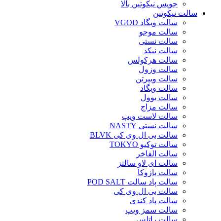
جویس نیکوتین بالا
سالت نیکوتین
سالت ویگاد VGOD
سالت موجو
سالت نستی
سالت نیکد
سالت هرکولس
سالت وزول
سالت ویپرتن
سالت ویگاد
سالت یوول
سالت مزاج
سالت لاست ویپ
سالت نستی NASTY
سالت بی ال وی کی BLVK
سالت توکیو TOKYO
سالت الفاخر
سالت ای لاو سالتز
سالت بازوکا
سالت پاد سالت POD SALT
سالت بی ال وی کی
سالت پاد کندی
سالت سمز ویپ
سالت راتلس