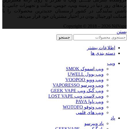
برندهای روز دنیا در زمینه ویپ، جویس، سالت و تجهیزات جانبی. با
داشتن نمایندگی در کشور ارمنستان جدید‌ترین محصولات را با
ضمانت اورجینال بودن در اختیار مشتریان خود قرار می‌دهد.
Copyright © 2018 – 2026 NilVape
بستن
جستجو
اطلاعات بیشتر
دسته بندی ها
ویپ‌
ویپ اسموک SMOK
ویپ یوول UWELL
ویپ ووپو VOOPOO
ویپ ویپرسو VAPORESSO
ویپ گیک ویپ GEEK VAPE
ویپ لاست ویپ LOST VAPE
ویپ پاوا PAVA
ویپ وتوفو WOTOFO
ویپ های قلمی
پاد
پاد ویپرسو
پاد گیک ویپ GEEKVAPE