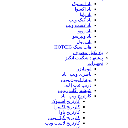
پاد اسموک
پاد اکسوا
پاد پاوا
پاد گیک ویپ
پاد لاست ویپ
پاد ووپو
پاد ویپرسو
پاد یوول
هات سیگ HOTCIG
پاد یکبار مصرف
پیشنهاد شگفت انگیز
تجهیزات
اتومایزر
باطری ویپ | پاد
پنبه | کوتون ویپ
دریپ تیپ | لبی
شیشه | گلس ویپ
کارتریج ویپ | پاد
کارتریج اسموک
کارتریج اکسوا
کارتریج پاوا
کارتریج گیک ویپ
کارتریج لاست ویپ