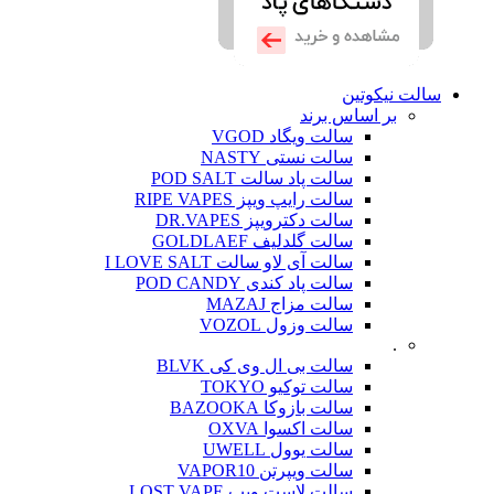
سالت نیکوتین
بر اساس برند
سالت ویگاد VGOD
سالت نستی NASTY
سالت پاد سالت POD SALT
سالت رایپ ویپز RIPE VAPES
سالت دکترویپز DR.VAPES
سالت گلدلیف GOLDLAEF
سالت آی لاو سالت I LOVE SALT
سالت پاد کندی POD CANDY
سالت مزاج MAZAJ
سالت وزول VOZOL
.
سالت بی ال وی کی BLVK
سالت توکیو TOKYO
سالت بازوکا BAZOOKA
سالت اکسوا OXVA
سالت یوول UWELL
سالت ویپرتن VAPOR10
سالت لاست ویپ LOST VAPE