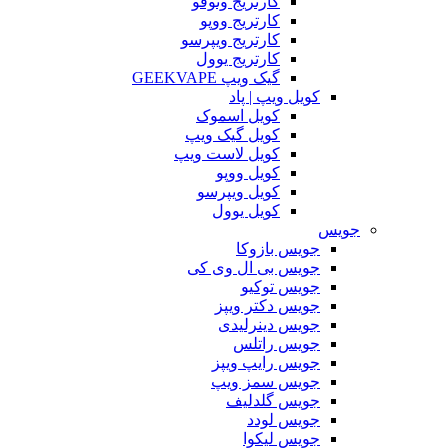
کارتریج وتوفو
کارتریج ووپو
کارتریج ویپرسو
کارتریج یوول
گیک ویپ GEEKVAPE
کویل ویپ | پاد
کویل اسموک
کویل گیک ویپ
کویل لاست ویپ
کویل ووپو
کویل ویپرسو
کویل یوول
جویس‌
جویس بازوکا
جویس بی ال وی کی
جویس توکیو
جویس دکتر ویپز
جویس دینرلیدی
جویس راتلس
جویس رایپ ویپز
جویس سمز ویپ
جویس گلدلیف
جویس لودد
جویس لیکوا