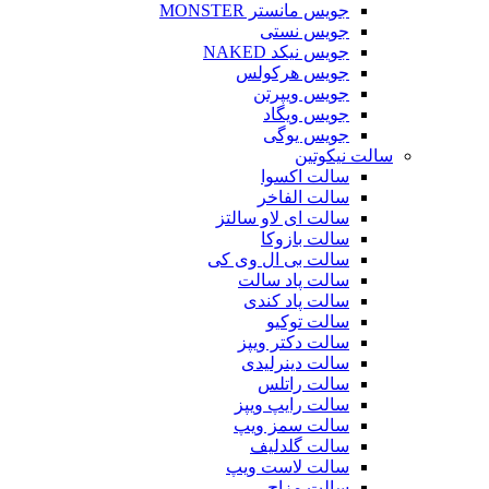
جویس مانستر MONSTER
جویس نستی
جویس نیکد NAKED
جویس هرکولس
جویس ویپرتن
جویس ویگاد
جویس یوگی
سالت نیکوتین
سالت اکسوا
سالت الفاخر
سالت ای لاو سالتز
سالت بازوکا
سالت بی ال وی کی
سالت پاد سالت
سالت پاد کندی
سالت توکیو
سالت دکتر ویپز
سالت دینرلیدی
سالت راتلس
سالت رایپ ویپز
سالت سمز ویپ
سالت گلدلیف
سالت لاست ویپ
سالت مزاج