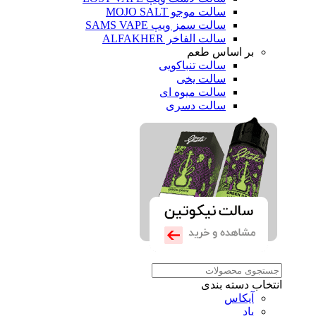
سالت موجو MOJO SALT
سالت سمز ویپ SAMS VAPE
سالت الفاخر ALFAKHER
بر اساس طعم
سالت تنباکویی
سالت یخی
سالت میوه ای
سالت دسری
انتخاب دسته بندی
آیکاس
پاد