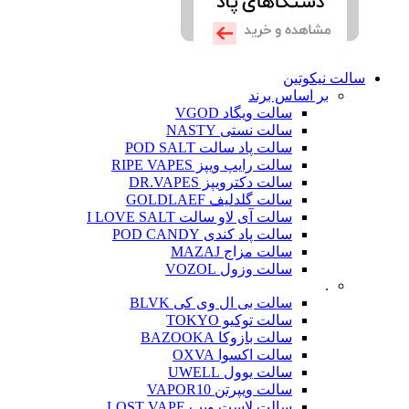
سالت نیکوتین
بر اساس برند
سالت ویگاد VGOD
سالت نستی NASTY
سالت پاد سالت POD SALT
سالت رایپ ویپز RIPE VAPES
سالت دکترویپز DR.VAPES
سالت گلدلیف GOLDLAEF
سالت آی لاو سالت I LOVE SALT
سالت پاد کندی POD CANDY
سالت مزاج MAZAJ
سالت وزول VOZOL
.
سالت بی ال وی کی BLVK
سالت توکیو TOKYO
سالت بازوکا BAZOOKA
سالت اکسوا OXVA
سالت یوول UWELL
سالت ویپرتن VAPOR10
سالت لاست ویپ LOST VAPE