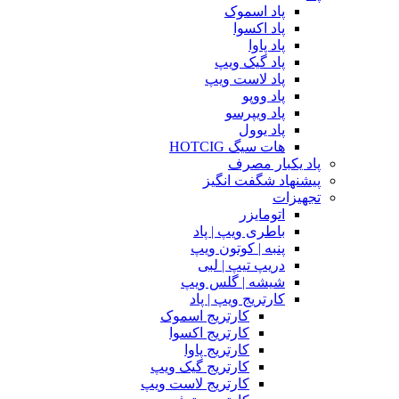
پاد اسموک
پاد اکسوا
پاد پاوا
پاد گیک ویپ
پاد لاست ویپ
پاد ووپو
پاد ویپرسو
پاد یوول
هات سیگ HOTCIG
پاد یکبار مصرف
پیشنهاد شگفت انگیز
تجهیزات
اتومایزر
باطری ویپ | پاد
پنبه | کوتون ویپ
دریپ تیپ | لبی
شیشه | گلس ویپ
کارتریج ویپ | پاد
کارتریج اسموک
کارتریج اکسوا
کارتریج پاوا
کارتریج گیک ویپ
کارتریج لاست ویپ