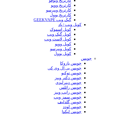
کارتریج وتوفو
کارتریج ووپو
کارتریج ویپرسو
کارتریج یوول
گیک ویپ GEEKVAPE
کویل ویپ | پاد
کویل اسموک
کویل گیک ویپ
کویل لاست ویپ
کویل ووپو
کویل ویپرسو
کویل یوول
جویس‌
جویس بازوکا
جویس بی ال وی کی
جویس توکیو
جویس دکتر ویپز
جویس دینرلیدی
جویس راتلس
جویس رایپ ویپز
جویس سمز ویپ
جویس گلدلیف
جویس لودد
جویس لیکوا