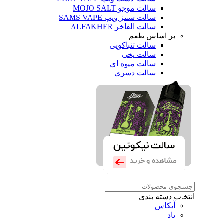
سالت موجو MOJO SALT
سالت سمز ویپ SAMS VAPE
سالت الفاخر ALFAKHER
بر اساس طعم
سالت تنباکویی
سالت یخی
سالت میوه ای
سالت دسری
انتخاب دسته بندی
آیکاس
پاد