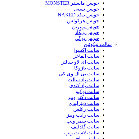
جویس مانستر MONSTER
جویس نستی
جویس نیکد NAKED
جویس هرکولس
جویس ویپرتن
جویس ویگاد
جویس یوگی
سالت نیکوتین
سالت اکسوا
سالت الفاخر
سالت ای لاو سالتز
سالت بازوکا
سالت بی ال وی کی
سالت پاد سالت
سالت پاد کندی
سالت توکیو
سالت دکتر ویپز
سالت دینرلیدی
سالت راتلس
سالت رایپ ویپز
سالت سمز ویپ
سالت گلدلیف
سالت لاست ویپ
سالت مزاج