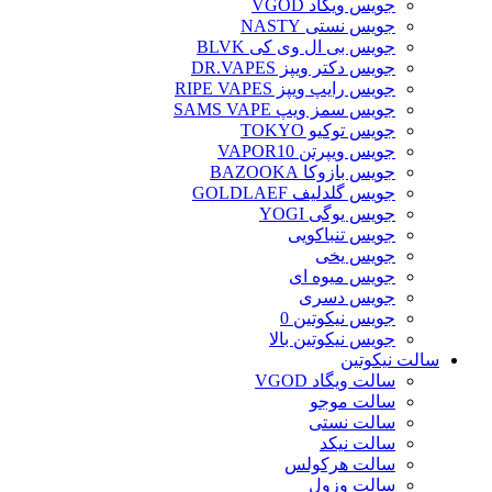
جویس ویگاد VGOD
جویس نستی NASTY
جویس بی ال وی کی BLVK
جویس دکتر ویپز DR.VAPES
جویس رایپ ویپز RIPE VAPES
جویس سمز ویپ SAMS VAPE
جویس توکیو TOKYO
جویس ویپرتن VAPOR10
جویس بازوکا BAZOOKA
جویس گلدلیف GOLDLAEF
جویس یوگی YOGI
جویس تنباکویی
جویس یخی
جویس میوه ای
جویس دسری
جویس نیکوتین 0
جویس نیکوتین بالا
سالت نیکوتین
سالت ویگاد VGOD
سالت موجو
سالت نستی
سالت نیکد
سالت هرکولس
سالت وزول