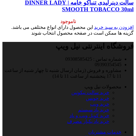
سالت دینرلیدی تنباکو خامه | DINNER LADY
SMOOTH TOBACCO 30ml
ناموجود
افزودن به سبد خرید
این محصول دارای انواع مختلفی می باشد.
گزینه ها ممکن است در صفحه محصول انتخاب شوند
فروشگاه اینترنتی نیل ویپ
شماره تماس : 09308585425
09390354545
مشاوره و فروش (زمان ارسال شنبه تا چهار شنبه از ساعت
11 تا 17 پنجشنبه از ساعت 11 تا 14)
محصولات نیل ویپ
خرید سالت نیکوتین
خرید جویس
خرید ویپ
خرید پاد سیستم
خرید کویل ویپ و پاد
خرید پاد یکبار مصرف
خدمات مشتریان