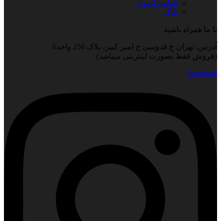
قوانین ارسال
بلاگ
با ما همراه باشید
آدرس: تهران خ قدوسی خ امیر کبیر، پلاک 256 واحد6
(فروش فقط بصورت اینترنتی میباشد)
Instagram