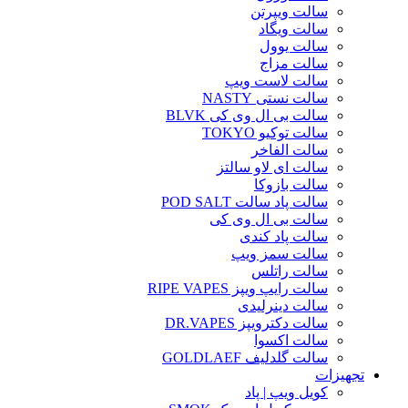
سالت ویپرتن
سالت ویگاد
سالت یوول
سالت مزاج
سالت لاست ویپ
سالت نستی NASTY
سالت بی ال وی کی BLVK
سالت توکیو TOKYO
سالت الفاخر
سالت ای لاو سالتز
سالت بازوکا
سالت پاد سالت POD SALT
سالت بی ال وی کی
سالت پاد کندی
سالت سمز ویپ
سالت راتلس
سالت رایپ ویپز RIPE VAPES
سالت دینرلیدی
سالت دکترویپز DR.VAPES
سالت اکسوا
سالت گلدلیف GOLDLAEF
تجهیزات
کویل ویپ | پاد