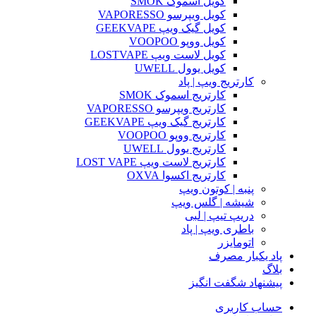
کویل اسموک SMOK
کویل ویپرسو VAPORESSO
کویل گیک ویپ GEEKVAPE
کویل ووپو VOOPOO
کویل لاست ویپ LOSTVAPE
کویل یوول UWELL
کارتریج ویپ | پاد
کارتریج اسموک SMOK
کارتریج ویپرسو VAPORESSO
کارتریج گیک ویپ GEEKVAPE
کارتریج ووپو VOOPOO
کارتریج یوول UWELL
کارتریج لاست ویپ LOST VAPE
کارتریج اکسوا OXVA
پنبه | کوتون ویپ
شیشه | گلس ویپ
دریپ تیپ | لبی
باطری ویپ | پاد
اتومایزر
پاد یکبار مصرف
بلاگ
پیشنهاد شگفت انگیز
حساب کاربری