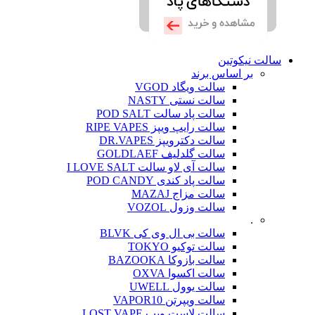
سالت نیکوتین
بر اساس برند
سالت ویگاد VGOD
سالت نستی NASTY
سالت پاد سالت POD SALT
سالت رایپ ویپز RIPE VAPES
سالت دکترویپز DR.VAPES
سالت گلدلیف GOLDLAEF
سالت آی لاو سالت I LOVE SALT
سالت پاد کندی POD CANDY
سالت مزاج MAZAJ
سالت وزول VOZOL
.
سالت بی ال وی کی BLVK
سالت توکیو TOKYO
سالت بازوکا BAZOOKA
سالت اکسوا OXVA
سالت یوول UWELL
سالت ویپرتن VAPOR10
سالت لاست ویپ LOST VAPE