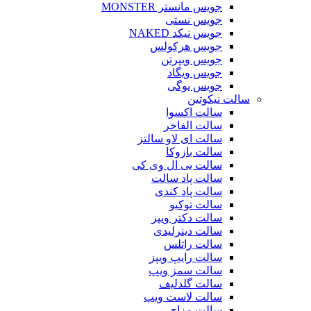
جویس مانستر MONSTER
جویس نستی
جویس نیکد NAKED
جویس هرکولس
جویس ویپرتن
جویس ویگاد
جویس یوگی
سالت نیکوتین
سالت اکسوا
سالت الفاخر
سالت ای لاو سالتز
سالت بازوکا
سالت بی ال وی کی
سالت پاد سالت
سالت پاد کندی
سالت توکیو
سالت دکتر ویپز
سالت دینرلیدی
سالت راتلس
سالت رایپ ویپز
سالت سمز ویپ
سالت گلدلیف
سالت لاست ویپ
سالت مزاج