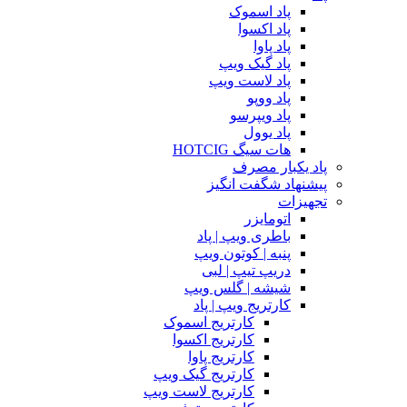
پاد اسموک
پاد اکسوا
پاد پاوا
پاد گیک ویپ
پاد لاست ویپ
پاد ووپو
پاد ویپرسو
پاد یوول
هات سیگ HOTCIG
پاد یکبار مصرف
پیشنهاد شگفت انگیز
تجهیزات
اتومایزر
باطری ویپ | پاد
پنبه | کوتون ویپ
دریپ تیپ | لبی
شیشه | گلس ویپ
کارتریج ویپ | پاد
کارتریج اسموک
کارتریج اکسوا
کارتریج پاوا
کارتریج گیک ویپ
کارتریج لاست ویپ