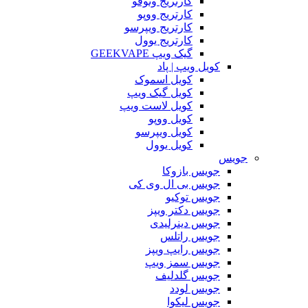
کارتریج وتوفو
کارتریج ووپو
کارتریج ویپرسو
کارتریج یوول
گیک ویپ GEEKVAPE
کویل ویپ | پاد
کویل اسموک
کویل گیک ویپ
کویل لاست ویپ
کویل ووپو
کویل ویپرسو
کویل یوول
جویس‌
جویس بازوکا
جویس بی ال وی کی
جویس توکیو
جویس دکتر ویپز
جویس دینرلیدی
جویس راتلس
جویس رایپ ویپز
جویس سمز ویپ
جویس گلدلیف
جویس لودد
جویس لیکوا