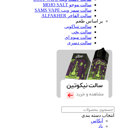
سالت موجو MOJO SALT
سالت سمز ویپ SAMS VAPE
سالت الفاخر ALFAKHER
بر اساس طعم
سالت تنباکویی
سالت یخی
سالت میوه ای
سالت دسری
انتخاب دسته بندی
آیکاس
پاد