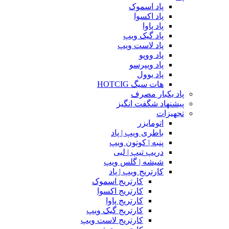
پاد اسموک
پاد اکسوا
پاد پاوا
پاد گیک ویپ
پاد لاست ویپ
پاد ووپو
پاد ویپرسو
پاد یوول
هات سیگ HOTCIG
پاد یکبار مصرف
پیشنهاد شگفت انگیز
تجهیزات
اتومایزر
باطری ویپ | پاد
پنبه | کوتون ویپ
دریپ تیپ | لبی
شیشه | گلس ویپ
کارتریج ویپ | پاد
کارتریج اسموک
کارتریج اکسوا
کارتریج پاوا
کارتریج گیک ویپ
کارتریج لاست ویپ