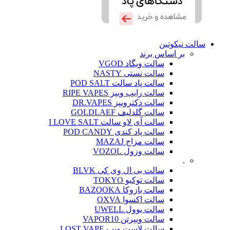
سالت نیکوتین
بر اساس برند
سالت ویگاد VGOD
سالت نستی NASTY
سالت پاد سالت POD SALT
سالت رایپ ویپز RIPE VAPES
سالت دکترویپز DR.VAPES
سالت گلدلیف GOLDLAEF
سالت آی لاو سالت I LOVE SALT
سالت پاد کندی POD CANDY
سالت مزاج MAZAJ
سالت وزول VOZOL
.
سالت بی ال وی کی BLVK
سالت توکیو TOKYO
سالت بازوکا BAZOOKA
سالت اکسوا OXVA
سالت یوول UWELL
سالت ویپرتن VAPOR10
سالت لاست ویپ LOST VAPE