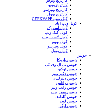
کارتریج وتوفو
کارتریج ووپو
کارتریج ویپرسو
کارتریج یوول
گیک ویپ GEEKVAPE
کویل ویپ | پاد
کویل اسموک
کویل گیک ویپ
کویل لاست ویپ
کویل ووپو
کویل ویپرسو
کویل یوول
جویس‌
جویس بازوکا
جویس بی ال وی کی
جویس توکیو
جویس دکتر ویپز
جویس دینرلیدی
جویس راتلس
جویس رایپ ویپز
جویس سمز ویپ
جویس گلدلیف
جویس لودد
جویس لیکوا