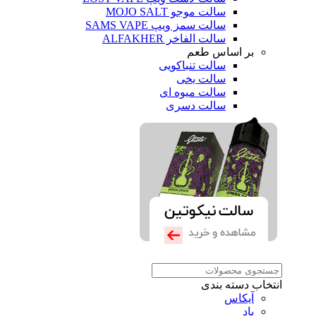
سالت موجو MOJO SALT
سالت سمز ویپ SAMS VAPE
سالت الفاخر ALFAKHER
بر اساس طعم
سالت تنباکویی
سالت یخی
سالت میوه ای
سالت دسری
انتخاب دسته بندی
آیکاس
پاد