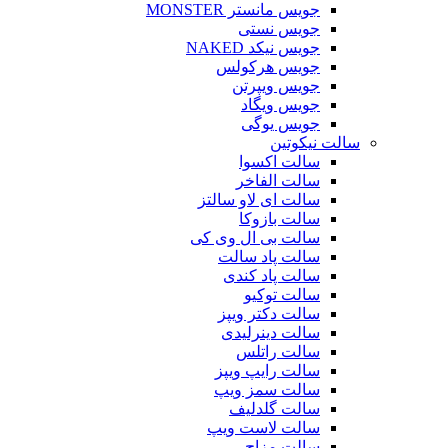
جویس مانستر MONSTER
جویس نستی
جویس نیکد NAKED
جویس هرکولس
جویس ویپرتن
جویس ویگاد
جویس یوگی
سالت نیکوتین
سالت اکسوا
سالت الفاخر
سالت ای لاو سالتز
سالت بازوکا
سالت بی ال وی کی
سالت پاد سالت
سالت پاد کندی
سالت توکیو
سالت دکتر ویپز
سالت دینرلیدی
سالت راتلس
سالت رایپ ویپز
سالت سمز ویپ
سالت گلدلیف
سالت لاست ویپ
سالت مزاج