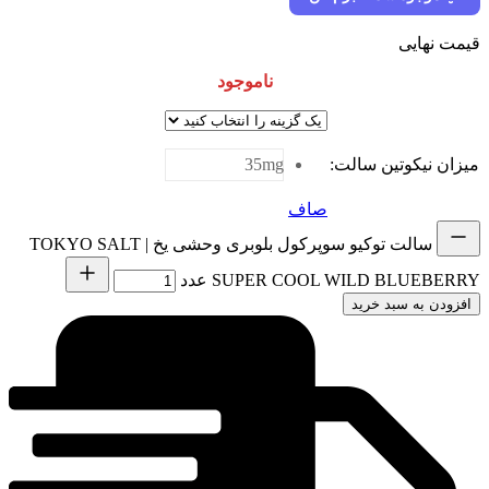
نهایی
ناموجود
 نیکوتین سالت
:
35mg
صاف
سالت توکیو سوپرکول بلوبری وحشی یخ | TOKYO SALT
SUPER COOL WILD BLUEB عدد
دن به سبد خرید