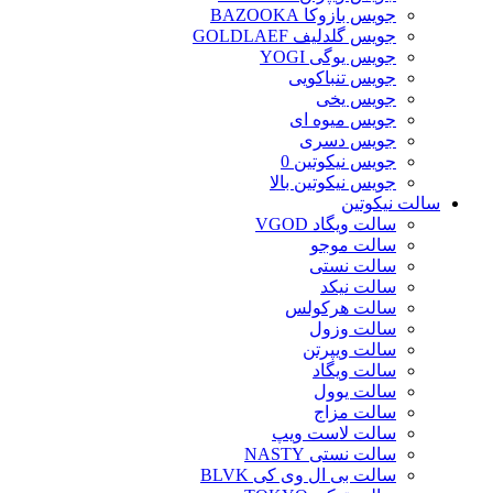
جویس بازوکا BAZOOKA
جویس گلدلیف GOLDLAEF
جویس یوگی YOGI
جویس تنباکویی
جویس یخی
جویس میوه ای
جویس دسری
جویس نیکوتین 0
جویس نیکوتین بالا
سالت نیکوتین
سالت ویگاد VGOD
سالت موجو
سالت نستی
سالت نیکد
سالت هرکولس
سالت وزول
سالت ویپرتن
سالت ویگاد
سالت یوول
سالت مزاج
سالت لاست ویپ
سالت نستی NASTY
سالت بی ال وی کی BLVK