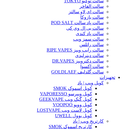
سالت توکیو TOKYO
سالت الفاخر
سالت ای لاو سالتز
سالت بازوکا
سالت پاد سالت POD SALT
سالت بی ال وی کی
سالت پاد کندی
سالت سمز ویپ
سالت راتلس
سالت رایپ ویپز RIPE VAPES
سالت دینرلیدی
سالت دکترویپز DR.VAPES
سالت اکسوا
سالت گلدلیف GOLDLAEF
تجهیزات
کویل ویپ | پاد
کویل اسموک SMOK
کویل ویپرسو VAPORESSO
کویل گیک ویپ GEEKVAPE
کویل ووپو VOOPOO
کویل لاست ویپ LOSTVAPE
کویل یوول UWELL
کارتریج ویپ | پاد
کارتریج اسموک SMOK