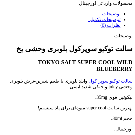
ات وارداتی اورجینال
توضیحات
توضیحات تکمیلی
نظرات (0)
حات
ت توکیو سوپرکول بلوبری وحشی یخ
TOKYO SALT SUPER COOL W
BLUEBE
توکیو سوپر کول
وایلد بلوبری با طعم شیرین-ترش بلوبری
دید آیسی،
 قوی 35mg.
super میوه‌ای برای پاد سیستم!
نال.