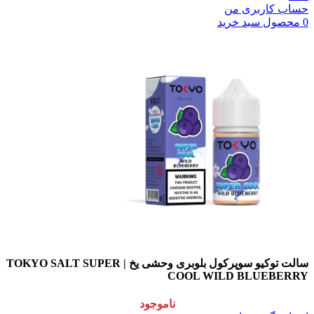
 کاربری من
صول
سبد خرید
سالت توکیو سوپرکول بلوبری وحشی یخ | TOKYO SALT SUPER
COOL WILD BLUEB
ناموجود