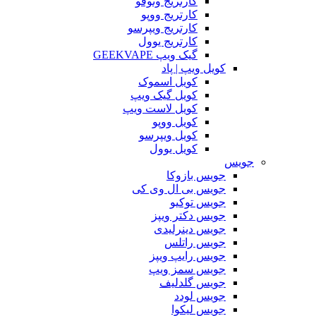
کارتریج وتوفو
کارتریج ووپو
کارتریج ویپرسو
کارتریج یوول
گیک ویپ GEEKVAPE
کویل ویپ | پاد
کویل اسموک
کویل گیک ویپ
کویل لاست ویپ
کویل ووپو
کویل ویپرسو
کویل یوول
جویس‌
جویس بازوکا
جویس بی ال وی کی
جویس توکیو
جویس دکتر ویپز
جویس دینرلیدی
جویس راتلس
جویس رایپ ویپز
جویس سمز ویپ
جویس گلدلیف
جویس لودد
جویس لیکوا