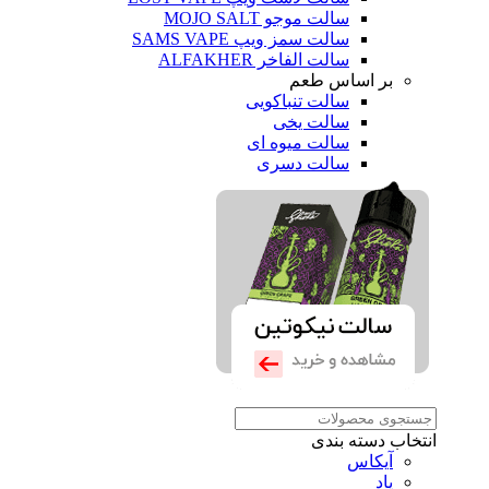
سالت موجو MOJO SALT
سالت سمز ویپ SAMS VAPE
سالت الفاخر ALFAKHER
بر اساس طعم
سالت تنباکویی
سالت یخی
سالت میوه ای
سالت دسری
انتخاب دسته بندی
آیکاس
پاد