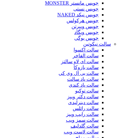
جویس مانستر MONSTER
جویس نستی
جویس نیکد NAKED
جویس هرکولس
جویس ویپرتن
جویس ویگاد
جویس یوگی
سالت نیکوتین
سالت اکسوا
سالت الفاخر
سالت ای لاو سالتز
سالت بازوکا
سالت بی ال وی کی
سالت پاد سالت
سالت پاد کندی
سالت توکیو
سالت دکتر ویپز
سالت دینرلیدی
سالت راتلس
سالت رایپ ویپز
سالت سمز ویپ
سالت گلدلیف
سالت لاست ویپ
سالت مزاج