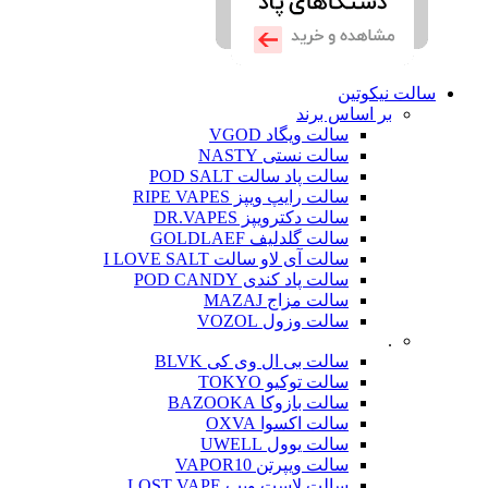
سالت نیکوتین
بر اساس برند
سالت ویگاد VGOD
سالت نستی NASTY
سالت پاد سالت POD SALT
سالت رایپ ویپز RIPE VAPES
سالت دکترویپز DR.VAPES
سالت گلدلیف GOLDLAEF
سالت آی لاو سالت I LOVE SALT
سالت پاد کندی POD CANDY
سالت مزاج MAZAJ
سالت وزول VOZOL
.
سالت بی ال وی کی BLVK
سالت توکیو TOKYO
سالت بازوکا BAZOOKA
سالت اکسوا OXVA
سالت یوول UWELL
سالت ویپرتن VAPOR10
سالت لاست ویپ LOST VAPE