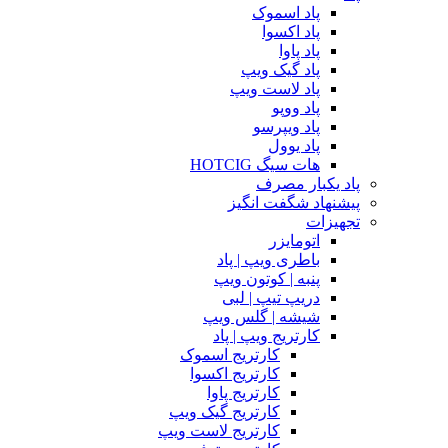
پاد اسموک
پاد اکسوا
پاد پاوا
پاد گیک ویپ
پاد لاست ویپ
پاد ووپو
پاد ویپرسو
پاد یوول
هات سیگ HOTCIG
پاد یکبار مصرف
پیشنهاد شگفت انگیز
تجهیزات
اتومایزر
باطری ویپ | پاد
پنبه | کوتون ویپ
دریپ تیپ | لبی
شیشه | گلس ویپ
کارتریج ویپ | پاد
کارتریج اسموک
کارتریج اکسوا
کارتریج پاوا
کارتریج گیک ویپ
کارتریج لاست ویپ