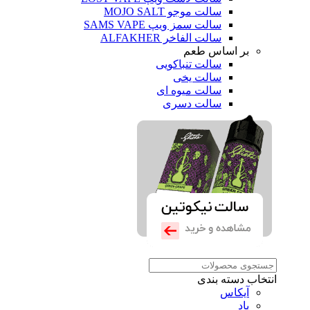
سالت موجو MOJO SALT
سالت سمز ویپ SAMS VAPE
سالت الفاخر ALFAKHER
بر اساس طعم
سالت تنباکویی
سالت یخی
سالت میوه ای
سالت دسری
انتخاب دسته بندی
آیکاس
پاد