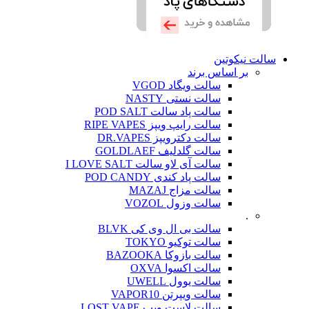
سالت نیکوتین
بر اساس برند
سالت ویگاد VGOD
سالت نستی NASTY
سالت پاد سالت POD SALT
سالت رایپ ویپز RIPE VAPES
سالت دکترویپز DR.VAPES
سالت گلدلیف GOLDLAEF
سالت آی لاو سالت I LOVE SALT
سالت پاد کندی POD CANDY
سالت مزاج MAZAJ
سالت وزول VOZOL
.
سالت بی ال وی کی BLVK
سالت توکیو TOKYO
سالت بازوکا BAZOOKA
سالت اکسوا OXVA
سالت یوول UWELL
سالت ویپرتن VAPOR10
سالت لاست ویپ LOST VAPE