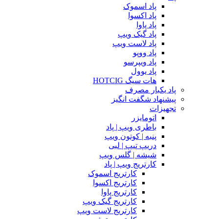
پاد اسموک
پاد اکسوا
پاد پاوا
پاد گیک ویپ
پاد لاست ویپ
پاد ووپو
پاد ویپرسو
پاد یوول
هات سیگ HOTCIG
پاد یکبار مصرف
پیشنهاد شگفت انگیز
تجهیزات
اتومایزر
باطری ویپ | پاد
پنبه | کوتون ویپ
دریپ تیپ | لبی
شیشه | گلس ویپ
کارتریج ویپ | پاد
کارتریج اسموک
کارتریج اکسوا
کارتریج پاوا
کارتریج گیک ویپ
کارتریج لاست ویپ