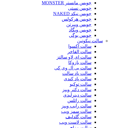
جویس مانستر MONSTER
جویس نستی
جویس نیکد NAKED
جویس هرکولس
جویس ویپرتن
جویس ویگاد
جویس یوگی
سالت نیکوتین
سالت اکسوا
سالت الفاخر
سالت ای لاو سالتز
سالت بازوکا
سالت بی ال وی کی
سالت پاد سالت
سالت پاد کندی
سالت توکیو
سالت دکتر ویپز
سالت دینرلیدی
سالت راتلس
سالت رایپ ویپز
سالت سمز ویپ
سالت گلدلیف
سالت لاست ویپ
سالت مزاج