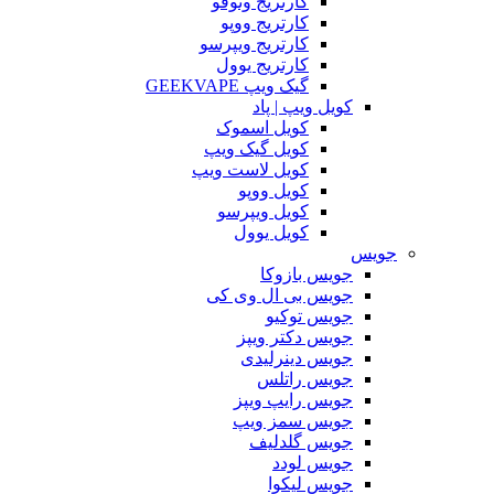
کارتریج وتوفو
کارتریج ووپو
کارتریج ویپرسو
کارتریج یوول
گیک ویپ GEEKVAPE
کویل ویپ | پاد
کویل اسموک
کویل گیک ویپ
کویل لاست ویپ
کویل ووپو
کویل ویپرسو
کویل یوول
جویس‌
جویس بازوکا
جویس بی ال وی کی
جویس توکیو
جویس دکتر ویپز
جویس دینرلیدی
جویس راتلس
جویس رایپ ویپز
جویس سمز ویپ
جویس گلدلیف
جویس لودد
جویس لیکوا