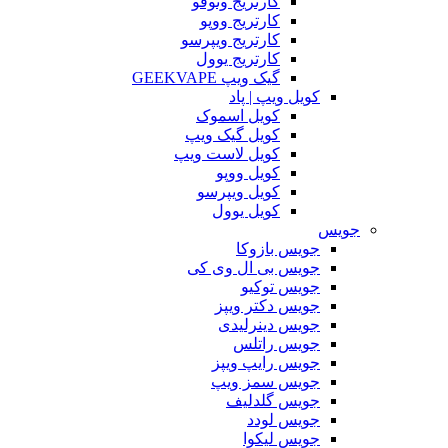
کارتریج وتوفو
کارتریج ووپو
کارتریج ویپرسو
کارتریج یوول
گیک ویپ GEEKVAPE
کویل ویپ | پاد
کویل اسموک
کویل گیک ویپ
کویل لاست ویپ
کویل ووپو
کویل ویپرسو
کویل یوول
جویس‌
جویس بازوکا
جویس بی ال وی کی
جویس توکیو
جویس دکتر ویپز
جویس دینرلیدی
جویس راتلس
جویس رایپ ویپز
جویس سمز ویپ
جویس گلدلیف
جویس لودد
جویس لیکوا