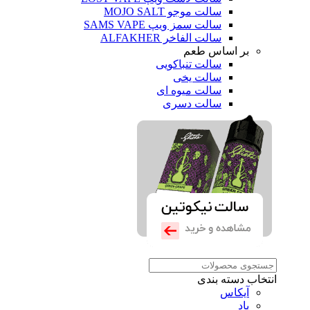
سالت موجو MOJO SALT
سالت سمز ویپ SAMS VAPE
سالت الفاخر ALFAKHER
بر اساس طعم
سالت تنباکویی
سالت یخی
سالت میوه ای
سالت دسری
انتخاب دسته بندی
آیکاس
پاد