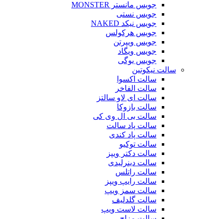
جویس مانستر MONSTER
جویس نستی
جویس نیکد NAKED
جویس هرکولس
جویس ویپرتن
جویس ویگاد
جویس یوگی
سالت نیکوتین
سالت اکسوا
سالت الفاخر
سالت ای لاو سالتز
سالت بازوکا
سالت بی ال وی کی
سالت پاد سالت
سالت پاد کندی
سالت توکیو
سالت دکتر ویپز
سالت دینرلیدی
سالت راتلس
سالت رایپ ویپز
سالت سمز ویپ
سالت گلدلیف
سالت لاست ویپ
سالت مزاج