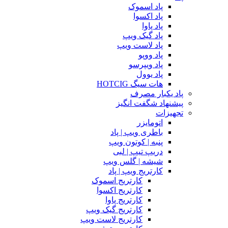
پاد اسموک
پاد اکسوا
پاد پاوا
پاد گیک ویپ
پاد لاست ویپ
پاد ووپو
پاد ویپرسو
پاد یوول
هات سیگ HOTCIG
پاد یکبار مصرف
پیشنهاد شگفت انگیز
تجهیزات
اتومایزر
باطری ویپ | پاد
پنبه | کوتون ویپ
دریپ تیپ | لبی
شیشه | گلس ویپ
کارتریج ویپ | پاد
کارتریج اسموک
کارتریج اکسوا
کارتریج پاوا
کارتریج گیک ویپ
کارتریج لاست ویپ