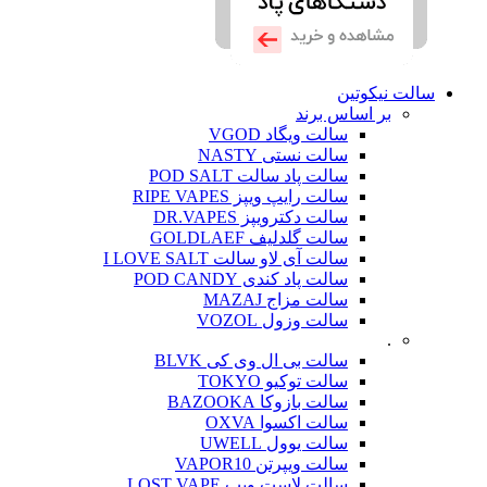
سالت نیکوتین
بر اساس برند
سالت ویگاد VGOD
سالت نستی NASTY
سالت پاد سالت POD SALT
سالت رایپ ویپز RIPE VAPES
سالت دکترویپز DR.VAPES
سالت گلدلیف GOLDLAEF
سالت آی لاو سالت I LOVE SALT
سالت پاد کندی POD CANDY
سالت مزاج MAZAJ
سالت وزول VOZOL
.
سالت بی ال وی کی BLVK
سالت توکیو TOKYO
سالت بازوکا BAZOOKA
سالت اکسوا OXVA
سالت یوول UWELL
سالت ویپرتن VAPOR10
سالت لاست ویپ LOST VAPE