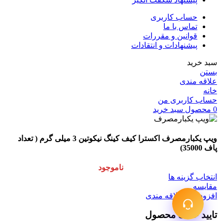
حساب کاربری
تماس با ما
قوانین و مقررات
پیشنهادات و انتقادات
سبد خرید
بستن
علاقه مندی
خانه
حساب کاربری من
0
محصول
سبد خرید
ویپ یکبارمصرف اکسترا کیف کینگ نیکوتین 3 میلی گرم ( تعداد
پاف 35000)
ناموجود
انتخاب گزینه ها
مقایسه
افزودن به علاقه مندی
تایید حذف محصول