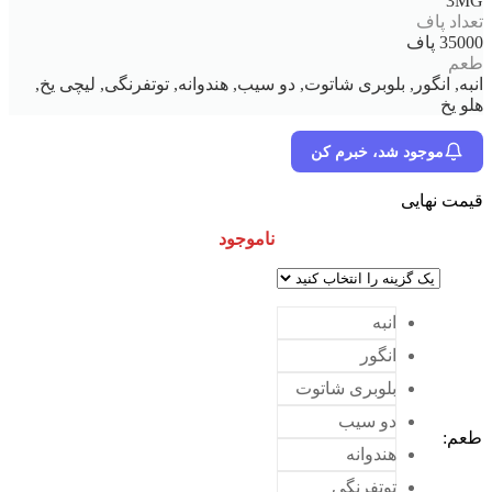
3MG
تعداد پاف
35000 پاف
طعم
انبه, انگور, بلوبری شاتوت, دو سیب, هندوانه, توتفرنگی, لیچی یخ,
هلو یخ
موجود شد، خبرم کن
قیمت نهایی
ناموجود
انبه
انگور
بلوبری شاتوت
دو سیب
طعم
:
هندوانه
توتفرنگی