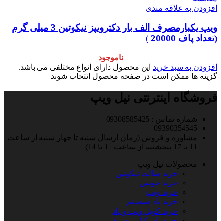
افزودن به علاقه مندی
ویپ یکبارمصرف الف بار دکترویپز نیکوتین 3 میلی گرم
(تعداد پاف 20000 )
ناموجود
افزودن به سبد خرید
این محصول دارای انواع مختلفی می باشد.
گزینه ها ممکن است در صفحه محصول انتخاب شوند
فروشگاه اینترنتی نیل ویپ
شماره تماس : 09308585425
09390354545
مشاوره و فروش (زمان ارسال شنبه تا چهار شنبه از ساعت
11 تا 17 پنجشنبه از ساعت 11 تا 14)
محصولات نیل ویپ
خرید سالت نیکوتین
خرید جویس
خرید ویپ
خرید پاد سیستم
خرید کویل ویپ و پاد
خرید پاد یکبار مصرف