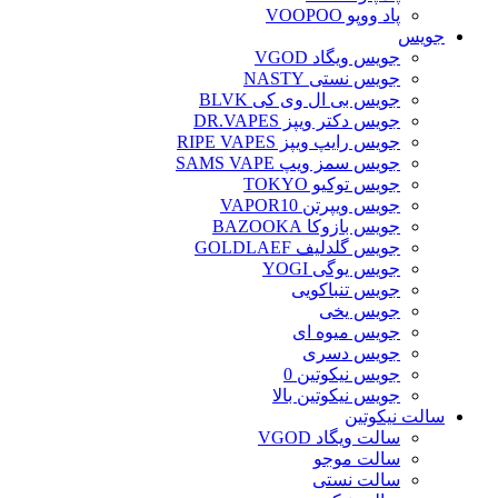
پاد ووپو VOOPOO
جویس‌
جویس ویگاد VGOD
جویس نستی NASTY
جویس بی ال وی کی BLVK
جویس دکتر ویپز DR.VAPES
جویس رایپ ویپز RIPE VAPES
جویس سمز ویپ SAMS VAPE
جویس توکیو TOKYO
جویس ویپرتن VAPOR10
جویس بازوکا BAZOOKA
جویس گلدلیف GOLDLAEF
جویس یوگی YOGI
جویس تنباکویی
جویس یخی
جویس میوه ای
جویس دسری
جویس نیکوتین 0
جویس نیکوتین بالا
سالت نیکوتین
سالت ویگاد VGOD
سالت موجو
سالت نستی