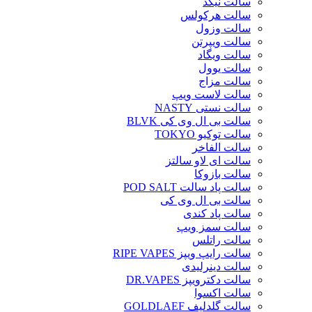
سالت نیکد
سالت هرکولس
سالت وزول
سالت ویپرتن
سالت ویگاد
سالت یوول
سالت مزاج
سالت لاست ویپ
سالت نستی NASTY
سالت بی ال وی کی BLVK
سالت توکیو TOKYO
سالت الفاخر
سالت ای لاو سالتز
سالت بازوکا
سالت پاد سالت POD SALT
سالت بی ال وی کی
سالت پاد کندی
سالت سمز ویپ
سالت راتلس
سالت رایپ ویپز RIPE VAPES
سالت دینرلیدی
سالت دکترویپز DR.VAPES
سالت اکسوا
سالت گلدلیف GOLDLAEF