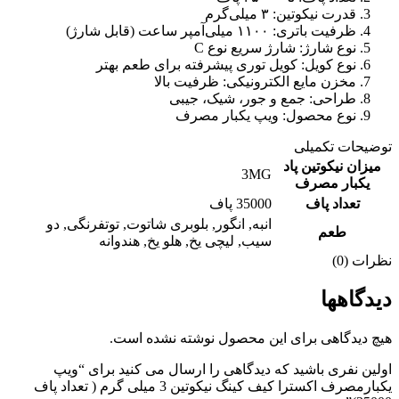
قدرت نیکوتین: ۳ میلی‌گرم
ظرفیت باتری: ۱۱۰۰ میلی‌آمپر ساعت (قابل شارژ)
نوع شارژ: شارژ سریع نوع C
نوع کویل: کویل توری پیشرفته برای طعم بهتر
مخزن مایع الکترونیکی: ظرفیت بالا
طراحی: جمع و جور، شیک، جیبی
نوع محصول: ویپ یکبار مصرف
توضیحات تکمیلی
میزان نیکوتین پاد
3MG
یکبار مصرف
تعداد پاف
35000 پاف
انبه
,
انگور
,
بلوبری شاتوت
,
توتفرنگی
,
دو
طعم
سیب
,
لیچی یخ
,
هلو یخ
,
هندوانه
نظرات (0)
دیدگاهها
هیچ دیدگاهی برای این محصول نوشته نشده است.
اولین نفری باشید که دیدگاهی را ارسال می کنید برای “ویپ
یکبارمصرف اکسترا کیف کینگ نیکوتین 3 میلی گرم ( تعداد پاف