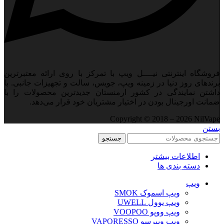
فروشگاه اینترنتی نیــــل ویپ با تمرکز با روی ارائه معتبرترین
برندهای روز دنیا در زمینه ویپ، جویس، سالت و تجهیزات جانبی. با
داشتن نمایندگی در کشور ارمنستان جدید‌ترین محصولات را با
ضمانت اورجینال بودن در اختیار مشتریان خود قرار می‌دهد.
Copyright © 2018 – 2026 NilVape
بستن
جستجو
اطلاعات بیشتر
دسته بندی ها
ویپ‌
ویپ اسموک SMOK
ویپ یوول UWELL
ویپ ووپو VOOPOO
ویپ ویپرسو VAPORESSO