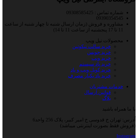
شماره تماس : 09308585425
09390354545
مشاوره و فروش (زمان ارسال شنبه تا چهار شنبه از ساعت
11 تا 17 پنجشنبه از ساعت 11 تا 14)
محصولات نیل ویپ
خرید سالت نیکوتین
خرید جویس
خرید ویپ
خرید پاد سیستم
خرید کویل ویپ و پاد
خرید پاد یکبار مصرف
خدمات مشتریان
قوانین ارسال
بلاگ
با ما همراه باشید
آدرس: تهران خ قدوسی خ امیر کبیر، پلاک 256 واحد6
(فروش فقط بصورت اینترنتی میباشد)
Instagram