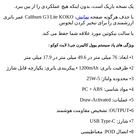
یک نسخه باریک است، بدون اینکه هیچ عملکردی را از بین ببرد.
با حذف هرگونه صفحه
نمایش
، Caliburn G3 Lite KOKO عمر باتری
ارزشمندی را برای تبخیر کردن ایجوس
یا سالت نیکوتین مورد علاقه شما حفظ می کند.
ویژگی های پاد سیستم یوول کالیبرن جی3 لایت کوکو :
1• ابعاد: 76 میلی متر در 49.6 میلی متر در 17.9 میلی متر
2• ظرفیت باتری: 1200mAh • پیکربندی باتری: یکپارچه قابل شارژ
3• محدوده ولتاژ: 5-25W
4• مواد شاسی: PC + ABS
5• عملیات: Draw-Activated
6•OUTPUT: تشخیص مقاومت هوشمند
7• شارژ: USB Type-C
8• اتصال POD: مغناطیسی