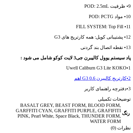
9• ظرفیت POD: 2.5mL
10• مواد POD: PCTG
11• FILL SYSTEM: Top Fill
12• پشتیبانی کویل: همه کارتریج های G3
13• نقطه اتصال بند گردنی
پاد سیستم یوول کالیبرن جی3 لایت کوکو شامل می شود :
1•Uwell Caliburn G3 Lite KOKO
2•کارتریج کالیبرن G3 0.6 اهم
3•دفترچه راهنمای کاربر
توضیحات تکمیلی
BASALT GREY
,
BEAST FORM
,
BLOOD FORM
,
GARFFITI CYAN
,
GRAFFITI PURPLE
,
GRAFIFITI
رنگ
PINK
,
Pearl White
,
Space Black
,
THUNDER FORM
,
WATER FORM
نظرات (0)