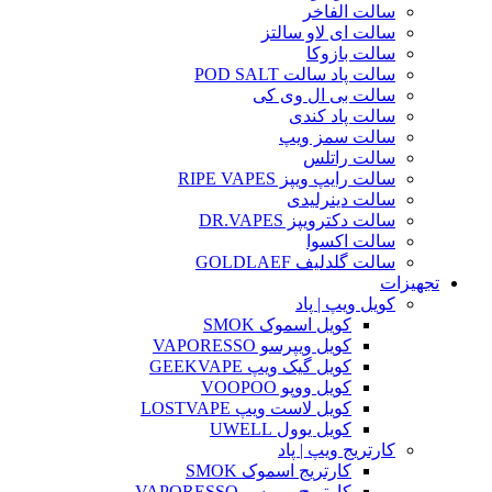
سالت الفاخر
سالت ای لاو سالتز
سالت بازوکا
سالت پاد سالت POD SALT
سالت بی ال وی کی
سالت پاد کندی
سالت سمز ویپ
سالت راتلس
سالت رایپ ویپز RIPE VAPES
سالت دینرلیدی
سالت دکترویپز DR.VAPES
سالت اکسوا
سالت گلدلیف GOLDLAEF
تجهیزات
کویل ویپ | پاد
کویل اسموک SMOK
کویل ویپرسو VAPORESSO
کویل گیک ویپ GEEKVAPE
کویل ووپو VOOPOO
کویل لاست ویپ LOSTVAPE
کویل یوول UWELL
کارتریج ویپ | پاد
کارتریج اسموک SMOK
کارتریج ویپرسو VAPORESSO