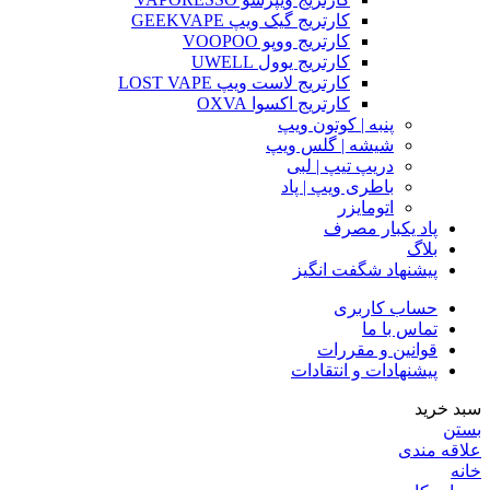
کارتریج گیک ویپ GEEKVAPE
کارتریج ووپو VOOPOO
کارتریج یوول UWELL
کارتریج لاست ویپ LOST VAPE
کارتریج اکسوا OXVA
پنبه | کوتون ویپ
شیشه | گلس ویپ
دریپ تیپ | لبی
باطری ویپ | پاد
اتومایزر
پاد یکبار مصرف
بلاگ
پیشنهاد شگفت انگیز
حساب کاربری
تماس با ما
قوانین و مقررات
پیشنهادات و انتقادات
سبد خرید
بستن
علاقه مندی
خانه