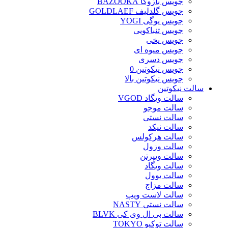
جویس بازوکا BAZOOKA
جویس گلدلیف GOLDLAEF
جویس یوگی YOGI
جویس تنباکویی
جویس یخی
جویس میوه ای
جویس دسری
جویس نیکوتین 0
جویس نیکوتین بالا
سالت نیکوتین
سالت ویگاد VGOD
سالت موجو
سالت نستی
سالت نیکد
سالت هرکولس
سالت وزول
سالت ویپرتن
سالت ویگاد
سالت یوول
سالت مزاج
سالت لاست ویپ
سالت نستی NASTY
سالت بی ال وی کی BLVK
سالت توکیو TOKYO