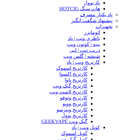
پاد یوول
هات سیگ HOTCIG
پاد یکبار مصرف
پیشنهاد شگفت انگیز
تجهیزات
اتومایزر
باطری ویپ | پاد
پنبه | کوتون ویپ
دریپ تیپ | لبی
شیشه | گلس ویپ
کارتریج ویپ | پاد
کارتریج اسموک
کارتریج اکسوا
کارتریج پاوا
کارتریج گیک ویپ
کارتریج لاست ویپ
کارتریج وتوفو
کارتریج ووپو
کارتریج ویپرسو
کارتریج یوول
گیک ویپ GEEKVAPE
کویل ویپ | پاد
کویل اسموک
کویل گیک ویپ