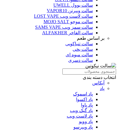
سالت یوول UWELL
سالت ویپرتن VAPOR10
سالت لاست ویپ LOST VAPE
سالت موجو MOJO SALT
سالت سمز ویپ SAMS VAPE
سالت الفاخر ALFAKHER
بر اساس طعم
سالت تنباکویی
سالت یخی
سالت میوه ای
سالت دسری
انتخاب دسته بندی
آیکاس
پاد
پاد اسموک
پاد اکسوا
پاد پاوا
پاد گیک ویپ
پاد لاست ویپ
پاد ووپو
پاد ویپرسو