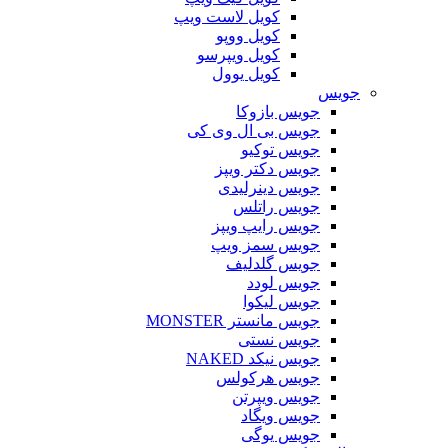
کویل لاست ویپ
کویل ووپو
کویل ویپرسو
کویل یوول
جویس‌
جویس بازوکا
جویس بی ال وی کی
جویس توکیو
جویس دکتر ویپز
جویس دینرلیدی
جویس راتلس
جویس رایپ ویپز
جویس سمز ویپ
جویس گلدلیف
جویس لودد
جویس لیکوا
جویس مانستر MONSTER
جویس نستی
جویس نیکد NAKED
جویس هرکولس
جویس ویپرتن
جویس ویگاد
جویس یوگی