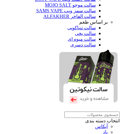
سالت موجو MOJO SALT
سالت سمز ویپ SAMS VAPE
سالت الفاخر ALFAKHER
بر اساس طعم
سالت تنباکویی
سالت یخی
سالت میوه ای
سالت دسری
انتخاب دسته بندی
آیکاس
پاد