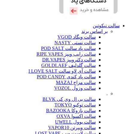
سالت نیکوتین
بر اساس برند
سالت ویگاد VGOD
سالت نستی NASTY
سالت پاد سالت POD SALT
سالت رایپ ویپز RIPE VAPES
سالت دکترویپز DR.VAPES
سالت گلدلیف GOLDLAEF
سالت آی لاو سالت I LOVE SALT
سالت پاد کندی POD CANDY
سالت مزاج MAZAJ
سالت وزول VOZOL
.
سالت بی ال وی کی BLVK
سالت توکیو TOKYO
سالت بازوکا BAZOOKA
سالت اکسوا OXVA
سالت یوول UWELL
سالت ویپرتن VAPOR10
سالت لاست ویپ LOST VAPE