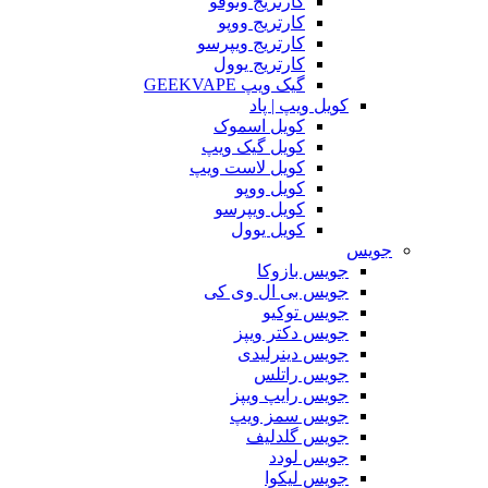
کارتریج وتوفو
کارتریج ووپو
کارتریج ویپرسو
کارتریج یوول
گیک ویپ GEEKVAPE
کویل ویپ | پاد
کویل اسموک
کویل گیک ویپ
کویل لاست ویپ
کویل ووپو
کویل ویپرسو
کویل یوول
جویس‌
جویس بازوکا
جویس بی ال وی کی
جویس توکیو
جویس دکتر ویپز
جویس دینرلیدی
جویس راتلس
جویس رایپ ویپز
جویس سمز ویپ
جویس گلدلیف
جویس لودد
جویس لیکوا