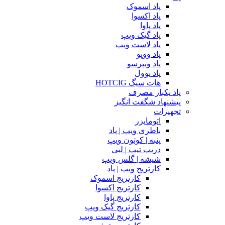
پاد اسموک
پاد اکسوا
پاد پاوا
پاد گیک ویپ
پاد لاست ویپ
پاد ووپو
پاد ویپرسو
پاد یوول
هات سیگ HOTCIG
پاد یکبار مصرف
پیشنهاد شگفت انگیز
تجهیزات
اتومایزر
باطری ویپ | پاد
پنبه | کوتون ویپ
دریپ تیپ | لبی
شیشه | گلس ویپ
کارتریج ویپ | پاد
کارتریج اسموک
کارتریج اکسوا
کارتریج پاوا
کارتریج گیک ویپ
کارتریج لاست ویپ