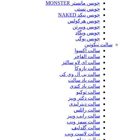
جویس مانستر MONSTER
جویس نستی
جویس نیکد NAKED
جویس هرکولس
جویس ویپرتن
جویس ویگاد
جویس یوگی
سالت نیکوتین
سالت اکسوا
سالت الفاخر
سالت ای لاو سالتز
سالت بازوکا
سالت بی ال وی کی
سالت پاد سالت
سالت پاد کندی
سالت توکیو
سالت دکتر ویپز
سالت دینرلیدی
سالت راتلس
سالت رایپ ویپز
سالت سمز ویپ
سالت گلدلیف
سالت لاست ویپ
سالت مزاج