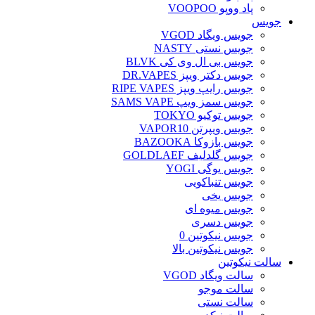
پاد ووپو VOOPOO
جویس‌
جویس ویگاد VGOD
جویس نستی NASTY
جویس بی ال وی کی BLVK
جویس دکتر ویپز DR.VAPES
جویس رایپ ویپز RIPE VAPES
جویس سمز ویپ SAMS VAPE
جویس توکیو TOKYO
جویس ویپرتن VAPOR10
جویس بازوکا BAZOOKA
جویس گلدلیف GOLDLAEF
جویس یوگی YOGI
جویس تنباکویی
جویس یخی
جویس میوه ای
جویس دسری
جویس نیکوتین 0
جویس نیکوتین بالا
سالت نیکوتین
سالت ویگاد VGOD
سالت موجو
سالت نستی