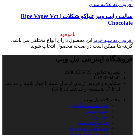
افزودن به علاقه مندی
سالت رایپ ویپز تنباکو شکلات | Ripe Vapes Vct
Chocolate
ناموجود
افزودن به سبد خرید
این محصول دارای انواع مختلفی می باشد.
گزینه ها ممکن است در صفحه محصول انتخاب شوند
فروشگاه اینترنتی نیل ویپ
شماره تماس : 09308585425
09390354545
مشاوره و فروش (زمان ارسال شنبه تا چهار شنبه از ساعت
11 تا 17 پنجشنبه از ساعت 11 تا 14)
محصولات نیل ویپ
خرید سالت نیکوتین
خرید جویس
خرید ویپ
خرید پاد سیستم
خرید کویل ویپ و پاد
خرید پاد یکبار مصرف