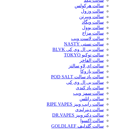
سالت نیکد
سالت هرکولس
سالت وزول
سالت ویپرتن
سالت ویگاد
سالت یوول
سالت مزاج
سالت لاست ویپ
سالت نستی NASTY
سالت بی ال وی کی BLVK
سالت توکیو TOKYO
سالت الفاخر
سالت ای لاو سالتز
سالت بازوکا
سالت پاد سالت POD SALT
سالت بی ال وی کی
سالت پاد کندی
سالت سمز ویپ
سالت راتلس
سالت رایپ ویپز RIPE VAPES
سالت دینرلیدی
سالت دکترویپز DR.VAPES
سالت اکسوا
سالت گلدلیف GOLDLAEF