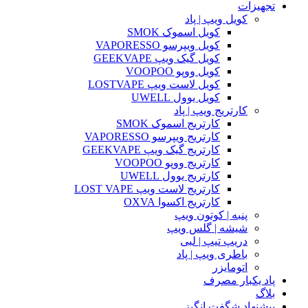
تجهیزات
کویل ویپ | پاد
کویل اسموک SMOK
کویل ویپرسو VAPORESSO
کویل گیک ویپ GEEKVAPE
کویل ووپو VOOPOO
کویل لاست ویپ LOSTVAPE
کویل یوول UWELL
کارتریج ویپ | پاد
کارتریج اسموک SMOK
کارتریج ویپرسو VAPORESSO
کارتریج گیک ویپ GEEKVAPE
کارتریج ووپو VOOPOO
کارتریج یوول UWELL
کارتریج لاست ویپ LOST VAPE
کارتریج اکسوا OXVA
پنبه | کوتون ویپ
شیشه | گلس ویپ
دریپ تیپ | لبی
باطری ویپ | پاد
اتومایزر
پاد یکبار مصرف
بلاگ
پیشنهاد شگفت انگیز