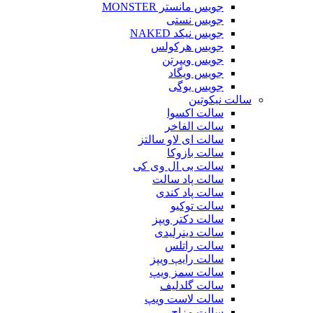
جویس مانستر MONSTER
جویس نستی
جویس نیکد NAKED
جویس هرکولس
جویس ویپرتن
جویس ویگاد
جویس یوگی
سالت نیکوتین
سالت اکسوا
سالت الفاخر
سالت ای لاو سالتز
سالت بازوکا
سالت بی ال وی کی
سالت پاد سالت
سالت پاد کندی
سالت توکیو
سالت دکتر ویپز
سالت دینرلیدی
سالت راتلس
سالت رایپ ویپز
سالت سمز ویپ
سالت گلدلیف
سالت لاست ویپ
سالت مزاج