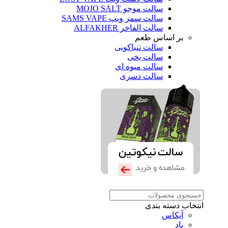
سالت موجو MOJO SALT
سالت سمز ویپ SAMS VAPE
سالت الفاخر ALFAKHER
بر اساس طعم
سالت تنباکویی
سالت یخی
سالت میوه ای
سالت دسری
انتخاب دسته بندی
آیکاس
پاد