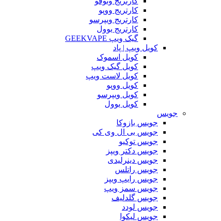
کارتریج وتوفو
کارتریج ووپو
کارتریج ویپرسو
کارتریج یوول
گیک ویپ GEEKVAPE
کویل ویپ | پاد
کویل اسموک
کویل گیک ویپ
کویل لاست ویپ
کویل ووپو
کویل ویپرسو
کویل یوول
جویس‌
جویس بازوکا
جویس بی ال وی کی
جویس توکیو
جویس دکتر ویپز
جویس دینرلیدی
جویس راتلس
جویس رایپ ویپز
جویس سمز ویپ
جویس گلدلیف
جویس لودد
جویس لیکوا