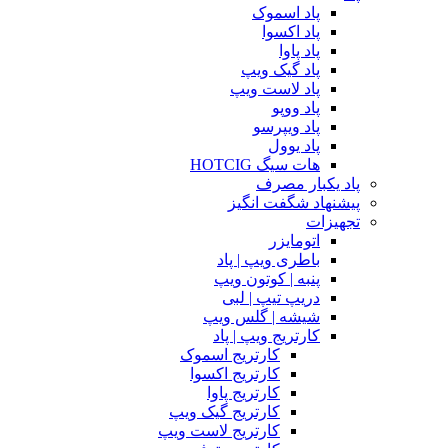
پاد اسموک
پاد اکسوا
پاد پاوا
پاد گیک ویپ
پاد لاست ویپ
پاد ووپو
پاد ویپرسو
پاد یوول
هات سیگ HOTCIG
پاد یکبار مصرف
پیشنهاد شگفت انگیز
تجهیزات
اتومایزر
باطری ویپ | پاد
پنبه | کوتون ویپ
دریپ تیپ | لبی
شیشه | گلس ویپ
کارتریج ویپ | پاد
کارتریج اسموک
کارتریج اکسوا
کارتریج پاوا
کارتریج گیک ویپ
کارتریج لاست ویپ