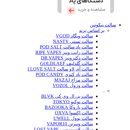
سالت نیکوتین
بر اساس برند
سالت ویگاد VGOD
سالت نستی NASTY
سالت پاد سالت POD SALT
سالت رایپ ویپز RIPE VAPES
سالت دکترویپز DR.VAPES
سالت گلدلیف GOLDLAEF
سالت آی لاو سالت I LOVE SALT
سالت پاد کندی POD CANDY
سالت مزاج MAZAJ
سالت وزول VOZOL
.
سالت بی ال وی کی BLVK
سالت توکیو TOKYO
سالت بازوکا BAZOOKA
سالت اکسوا OXVA
سالت یوول UWELL
سالت ویپرتن VAPOR10
سالت لاست ویپ LOST VAPE