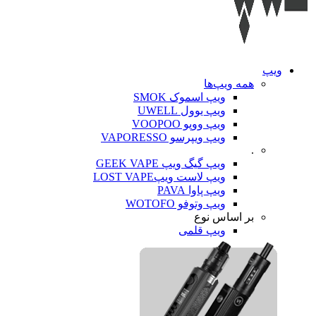
ویپ‌
همه ویپ‌ها
ویپ اسموک SMOK
ویپ یوول UWELL
ویپ ووپو VOOPOO
ویپ ویپرسو VAPORESSO
.
ویپ گیگ ویپ GEEK VAPE
ویپ لاست ویپLOST VAPE
ویپ پاوا PAVA
ویپ وتوفو WOTOFO
بر اساس نوع
ویپ قلمی