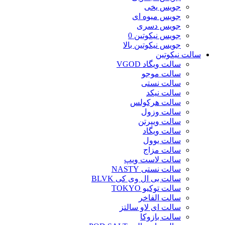
جویس یخی
جویس میوه ای
جویس دسری
جویس نیکوتین 0
جویس نیکوتین بالا
سالت نیکوتین
سالت ویگاد VGOD
سالت موجو
سالت نستی
سالت نیکد
سالت هرکولس
سالت وزول
سالت ویپرتن
سالت ویگاد
سالت یوول
سالت مزاج
سالت لاست ویپ
سالت نستی NASTY
سالت بی ال وی کی BLVK
سالت توکیو TOKYO
سالت الفاخر
سالت ای لاو سالتز
سالت بازوکا