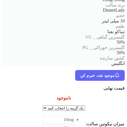
برند سالت
DinnerLady
حجم
10 میلی لیتر
طعم
تنباکو نعنا
گلیسرین گیاهی _ VG
50%
گلیسرین خوراکی _ PG
50%
کشور سازنده
انگلیس
موجود شد، خبرم کن
قیمت نهایی
ناموجود
10mg
میزان نیکوتین سالت
: