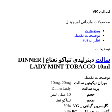
اصالت کالا
محصولات وارداتی اورجینال
توضیحات
توضیحات تکمیلی
نظرات (0)
توضیحات
سالت
دینرلیدی تنباکو نعناع | DINNER
LADY MINT TOBACCO 10ml
توضیحات تکمیلی
10mg
,
20mg
میزان نیکوتین سالت
DinnerLady
برند سالت
حجم
10 میلی لیتر
طعم
تنباکو نعنا
50%
گلیسرین گیاهی _ VG
50%
گلیسرین خوراکی _ PG