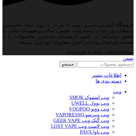
فروشگاه اینترنتی نیــــل ویپ با تمرکز با روی ارائه معتبرترین
برندهای روز دنیا در زمینه ویپ، جویس، سالت و تجهیزات جانبی. با
داشتن نمایندگی در کشور ارمنستان جدید‌ترین محصولات را با
ضمانت اورجینال بودن در اختیار مشتریان خود قرار می‌دهد.
Copyright © 2018 – 2026 NilVape
بستن
جستجو
اطلاعات بیشتر
دسته بندی ها
ویپ‌
ویپ اسموک SMOK
ویپ یوول UWELL
ویپ ووپو VOOPOO
ویپ ویپرسو VAPORESSO
ویپ گیک ویپ GEEK VAPE
ویپ لاست ویپ LOST VAPE
ویپ پاوا PAVA