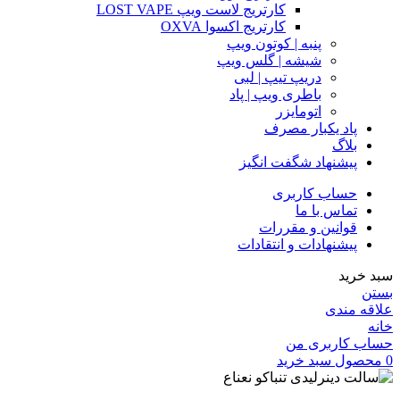
کارتریج لاست ویپ LOST VAPE
کارتریج اکسوا OXVA
پنبه | کوتون ویپ
شیشه | گلس ویپ
دریپ تیپ | لبی
باطری ویپ | پاد
اتومایزر
پاد یکبار مصرف
بلاگ
پیشنهاد شگفت انگیز
حساب کاربری
تماس با ما
قوانین و مقررات
پیشنهادات و انتقادات
سبد خرید
بستن
علاقه مندی
خانه
حساب کاربری من
0
محصول
سبد خرید