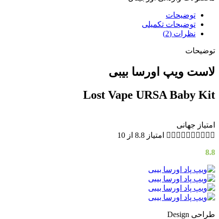
توضیحات
توضیحات تکمیلی
نظرات (2)
توضیحات
لاست ویپ اورسا بیبی
Lost Vape URSA Baby Kit
امتیاز جهانی










امتیاز 8.8 از 10
8.8
طراحی Design