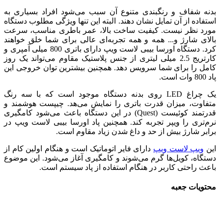
بدنه شفاف و رنگبندی متنوع آن سبب می‌شود افراد بسیاری به
استفاده از آن تمایل نشان دهند. البته این تنها ویژگی مطلوب دستگاه
مورد نظر نیست. کیفیت ساخت بالا، عمر باطری مناسب، سرعت
بالای شارژ و... همه و همه تجربه‌ای عالی برای شما خلق خواهند
کرد. دستگاه اورسا بیبی لاست ویپ دارای باتری 800 میلی آمپری و
کارتریج 2.5 میلی لیتری از جنس پلاستیک مقاوم می‌تواند یک روز
کامل را برای شما سرویس دهد. همچنین بیشترین توان خروجی این
پاد 800 وات است.
یک چراغ LED روی بدنه دستگاه موجود است که با سه رنگ
متفاوت، میزان قدرت باتری را نمایش می‌هد. چیپست هوشمند و
قدرتمند کوئیست (Quest) در این دستگاه باعث می‌شود کامگیری
نرم‌تری را ویپر تجربه کند. همچنین پاد اورسا بیبی لاست ویپ در
برابر شارژ بیش از حد و داغ شدن زیاد مقاوم است.
این
ویپ‌ لاست ویپ
دارای فایر اتوماتیک است و هنگام اولین کام از
دستگاه، کویل‌ها گرم می‌شوند و کامگیری آغاز می‌شود. این موضوع
باعث راحتی کاربر در هنگام استفاده از پاد سیستم است.
محتویات جعبه